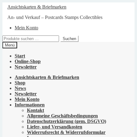
Zur
Zum
Ansichtskarten & Briefmarken
Navigation
Inhalt
springen
springen
An- und Verkauf – Postcards Stamps Collectibles
Mein Konto
Suchen
Suchen
nach:
Menü
Start
Online-Shop
Newsletter
Ansichtskarten & Briefmarken
Shop
News
Newsletter
Mein Konto
Informationen
Kontakt
Allgemeine Geschäftsbedingungen
Datenschutzerklärung (gem. DSGVO)
Liefer- und Versandkosten
Widerrufsrecht & Widerrufsformular