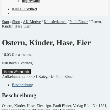
Impressum
0,00
€
0 Artikel
Start
/
Shop
/
AK Motive
/
Künstlerkarten
/
Pauli Ebner
/
Ostern,
Kinder, Hase, Eier
Ostern, Kinder, Hase, Eier
16,03
€
inkl. Steuern
Nur noch 1 vorrätig
Ostern,
In den Warenkorb
Kinder,
Artikelnummer:
00631
Kategorie:
Pauli Ebner
Hase,
Eier
Beschreibung
Menge
Beschreibung
Ostern, Kinder, Hase, Eier, sign. Pauli Ebner, Verlag Rökl Nr. 1381,