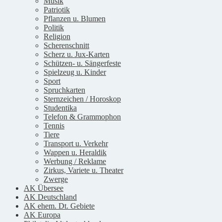
Musik
Patriotik
Pflanzen u. Blumen
Politik
Religion
Scherenschnitt
Scherz u. Jux-Karten
Schützen- u. Sängerfeste
Spielzeug u. Kinder
Sport
Spruchkarten
Sternzeichen / Horoskop
Studentika
Telefon & Grammophon
Tennis
Tiere
Transport u. Verkehr
Wappen u. Heraldik
Werbung / Reklame
Zirkus, Variete u. Theater
Zwerge
AK Übersee
AK Deutschland
AK ehem. Dt. Gebiete
AK Europa