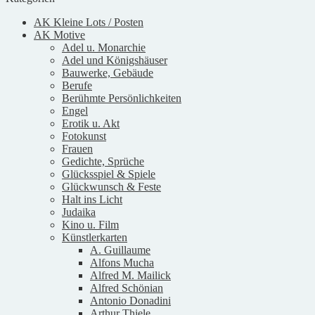
AK Kleine Lots / Posten
AK Motive
Adel u. Monarchie
Adel und Königshäuser
Bauwerke, Gebäude
Berufe
Berühmte Persönlichkeiten
Engel
Erotik u. Akt
Fotokunst
Frauen
Gedichte, Sprüche
Glücksspiel & Spiele
Glückwunsch & Feste
Halt ins Licht
Judaika
Kino u. Film
Künstlerkarten
A. Guillaume
Alfons Mucha
Alfred M. Mailick
Alfred Schönian
Antonio Donadini
Arthur Thiele