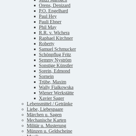
Orens, Denizard
P.O. Engelhard
Paul Hey
Pauli Ebner
Phil May
R.R. v. Wichera
Raphael Kirchner
Roberty
Samuel Schmucker
Schönpflug Fritz
Semmy Nyström
Sonstige Künstler
Sorein, Edmond
Sornein
Trübe, Maxim
Wally Fialkowska
Wiener Werkstätte
Xavier Sager
Lebensmittel / Getränke
Liebe, Liebespaare
Märchen u. Sagen
Mechanische Karten
Militär u. Musterung
Münzen u. Geldscheine