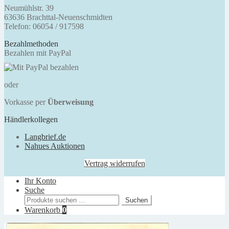
Neumühlstr. 39
63636 Brachttal-Neuenschmidten
Telefon: 06054 / 917598
Bezahlmethoden
Bezahlen mit PayPal
oder
Vorkasse per
Überweisung
Händlerkollegen
Langbrief.de
Nahues Auktionen
Vertrag widerrufen
Ihr Konto
Suche
Suchen
Suchen
nach:
Warenkorb
0