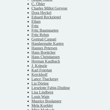
C. Öhler
Charles Millot Gervese
Dora Heckel
Eduard Reckziegel
Ellam
Fritz
Fritz Baumgarten
Fritz Rehm
Gertrud Caspari
Handgemalte Karten
Hannes Petersen
Hans Boettcher
Hans Christiansen
Herman Kaulbach
J. Kränzle
Karl Feiertag
Kerckhoff
Lance Thackeray
Lia Döring
Lieselotte Fabig-Distling
Lisa Lindberg
Louis Wain
Maurice Boulanger
Mela Koehler
Mitzi Marbach