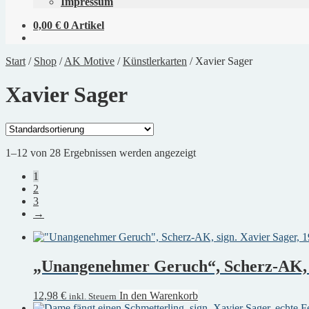
Impressum
0,00
€
0 Artikel
Start
/
Shop
/
AK Motive
/
Künstlerkarten
/
Xavier Sager
Xavier Sager
1–12 von 28 Ergebnissen werden angezeigt
1
2
3
→
„Unangenehmer Geruch“, Scherz-AK, s
12,98
€
In den Warenkorb
inkl. Steuern