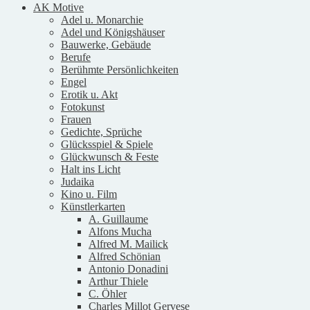
AK Motive
Adel u. Monarchie
Adel und Königshäuser
Bauwerke, Gebäude
Berufe
Berühmte Persönlichkeiten
Engel
Erotik u. Akt
Fotokunst
Frauen
Gedichte, Sprüche
Glücksspiel & Spiele
Glückwunsch & Feste
Halt ins Licht
Judaika
Kino u. Film
Künstlerkarten
A. Guillaume
Alfons Mucha
Alfred M. Mailick
Alfred Schönian
Antonio Donadini
Arthur Thiele
C. Öhler
Charles Millot Gervese