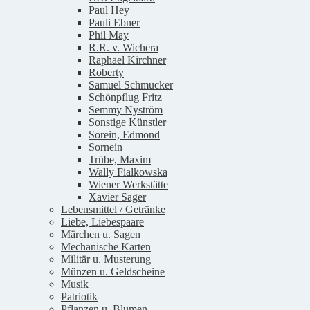
Paul Hey
Pauli Ebner
Phil May
R.R. v. Wichera
Raphael Kirchner
Roberty
Samuel Schmucker
Schönpflug Fritz
Semmy Nyström
Sonstige Künstler
Sorein, Edmond
Sornein
Trübe, Maxim
Wally Fialkowska
Wiener Werkstätte
Xavier Sager
Lebensmittel / Getränke
Liebe, Liebespaare
Märchen u. Sagen
Mechanische Karten
Militär u. Musterung
Münzen u. Geldscheine
Musik
Patriotik
Pflanzen u. Blumen