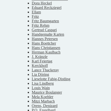
Dora Heckel
Eduard Reckziegel
Ellam
Fritz
Fritz Baumgarten
Fritz Rehm
Gertrud Caspari
Handgemalte Karten
Hannes Petersen
Hans Boettcher
Hans Christiansen
Herman Kaulbach
J. Kränzle
Karl Feiertag
Kerckhoff
Lance Thackeray
Lia Döring
Lieselotte Fabig-Distling
Lisa Lindberg
Louis Wain
Maurice Boulanger
Mela Koehler
Mitzi Marbach
Orens, Denizard
P.O. Engelhard