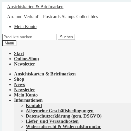
Zur
Zum
Ansichtskarten & Briefmarken
Navigation
Inhalt
springen
springen
An- und Verkauf – Postcards Stamps Collectibles
Mein Konto
Suchen
Suchen
nach:
Menü
Start
Online-Shop
Newsletter
Ansichtskarten & Briefmarken
Shop
News
Newsletter
Mein Konto
Informationen
Kontakt
Allgemeine Geschäftsbedingungen
Datenschutzerklärung (gem. DSGVO)
Liefer- und Versandkosten
Widerrufsrecht & Widerrufsformular