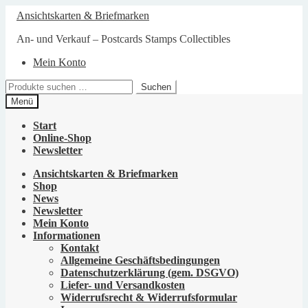
Zur
Zum
Ansichtskarten & Briefmarken
Navigation
Inhalt
springen
springen
An- und Verkauf – Postcards Stamps Collectibles
Mein Konto
Suchen
Suchen
nach:
Menü
Start
Online-Shop
Newsletter
Ansichtskarten & Briefmarken
Shop
News
Newsletter
Mein Konto
Informationen
Kontakt
Allgemeine Geschäftsbedingungen
Datenschutzerklärung (gem. DSGVO)
Liefer- und Versandkosten
Widerrufsrecht & Widerrufsformular