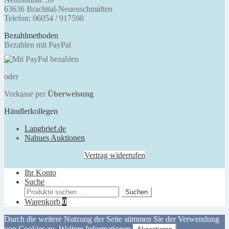
63636 Brachttal-Neuenschmidten
Telefon: 06054 / 917598
Bezahlmethoden
Bezahlen mit PayPal
oder
Vorkasse per
Überweisung
Händlerkollegen
Langbrief.de
Nahues Auktionen
Vertrag widerrufen
Ihr Konto
Suche
Suchen
Suchen
nach:
Warenkorb
0
Durch die weitere Nutzung der Seite stimmen Sie der Verwendung
von Cookies zu.
Weitere Informationen