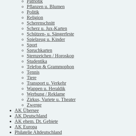
Patriotik
Pflanzen u. Blumen
Politik
Religion
Scherenschnitt
Scherz u. Jux-Karten
Schützen- u. Sängerfeste
Spielzeug u. Kinder
Sport
Spruchkarten
Sternzeichen / Horoskop
Studentika
Telefon & Grammophon
Tennis
Tiere
Transport u. Verkehr
Wappen u. Heraldik
Werbung / Reklame
Zirkus, Variete u. Theater
Zwerge
AK Übersee
AK Deutschland
AK ehem. Dt. Gebiete
AK Europa
Philatelie Altdeutschland