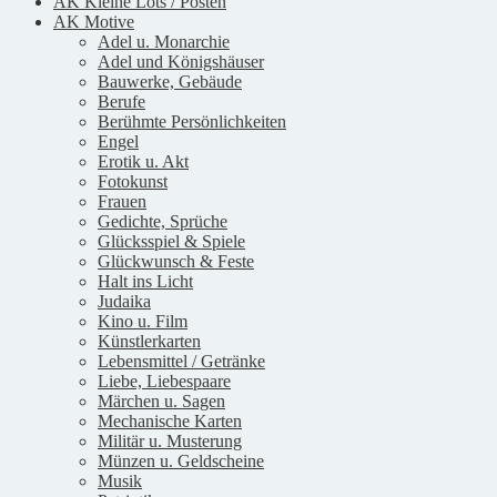
AK Kleine Lots / Posten
AK Motive
Adel u. Monarchie
Adel und Königshäuser
Bauwerke, Gebäude
Berufe
Berühmte Persönlichkeiten
Engel
Erotik u. Akt
Fotokunst
Frauen
Gedichte, Sprüche
Glücksspiel & Spiele
Glückwunsch & Feste
Halt ins Licht
Judaika
Kino u. Film
Künstlerkarten
Lebensmittel / Getränke
Liebe, Liebespaare
Märchen u. Sagen
Mechanische Karten
Militär u. Musterung
Münzen u. Geldscheine
Musik