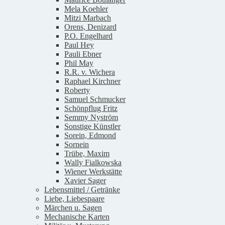
Mela Koehler
Mitzi Marbach
Orens, Denizard
P.O. Engelhard
Paul Hey
Pauli Ebner
Phil May
R.R. v. Wichera
Raphael Kirchner
Roberty
Samuel Schmucker
Schönpflug Fritz
Semmy Nyström
Sonstige Künstler
Sorein, Edmond
Sornein
Trübe, Maxim
Wally Fialkowska
Wiener Werkstätte
Xavier Sager
Lebensmittel / Getränke
Liebe, Liebespaare
Märchen u. Sagen
Mechanische Karten