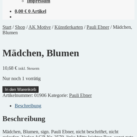
Impressum
0,00
€
0 Artikel
Start
/
Shop
/
AK Motive
/
Künstlerkarten
/
Pauli Ebner
/
Mädchen,
Blumen
Mädchen, Blumen
10,68
€
inkl. Steuern
Nur noch 1 vorrätig
Mädchen,
In den Warenkorb
Blumen
Artikelnummer:
01906
Kategorie:
Pauli Ebner
Menge
Beschreibung
Beschreibung
Mädchen, Blumen, sign. Pauli Ebner, nicht beschriftet, nicht