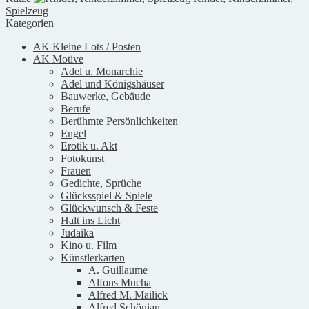
Spielzeug
Kategorien
AK Kleine Lots / Posten
AK Motive
Adel u. Monarchie
Adel und Königshäuser
Bauwerke, Gebäude
Berufe
Berühmte Persönlichkeiten
Engel
Erotik u. Akt
Fotokunst
Frauen
Gedichte, Sprüche
Glücksspiel & Spiele
Glückwunsch & Feste
Halt ins Licht
Judaika
Kino u. Film
Künstlerkarten
A. Guillaume
Alfons Mucha
Alfred M. Mailick
Alfred Schönian