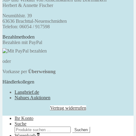
Herbert & Annette Fischer
Neumühlstr. 39
63636 Brachttal-Neuenschmidten
Telefon: 06054 / 917598
Bezahlmethoden
Bezahlen mit PayPal
oder
Vorkasse per
Überweisung
Händlerkollegen
Langbrief.de
Nahues Auktionen
Vertrag widerrufen
Ihr Konto
Suche
Suchen
Suchen
nach:
Warenkorb
0