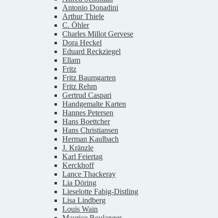
Antonio Donadini
Arthur Thiele
C. Öhler
Charles Millot Gervese
Dora Heckel
Eduard Reckziegel
Ellam
Fritz
Fritz Baumgarten
Fritz Rehm
Gertrud Caspari
Handgemalte Karten
Hannes Petersen
Hans Boettcher
Hans Christiansen
Herman Kaulbach
J. Kränzle
Karl Feiertag
Kerckhoff
Lance Thackeray
Lia Döring
Lieselotte Fabig-Distling
Lisa Lindberg
Louis Wain
Maurice Boulanger