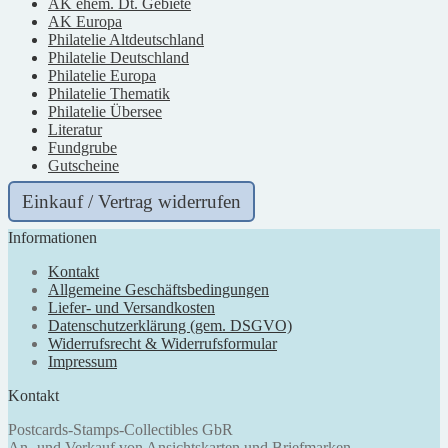
AK ehem. Dt. Gebiete
AK Europa
Philatelie Altdeutschland
Philatelie Deutschland
Philatelie Europa
Philatelie Thematik
Philatelie Übersee
Literatur
Fundgrube
Gutscheine
Einkauf / Vertrag widerrufen
Informationen
Kontakt
Allgemeine Geschäftsbedingungen
Liefer- und Versandkosten
Datenschutzerklärung (gem. DSGVO)
Widerrufsrecht & Widerrufsformular
Impressum
Kontakt
Postcards-Stamps-Collectibles GbR
An- und Verkauf von Ansichtskarten und Briefmarken