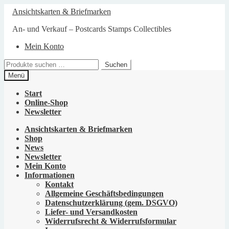
Zur
Zum
Ansichtskarten & Briefmarken
Navigation
Inhalt
springen
springen
An- und Verkauf – Postcards Stamps Collectibles
Mein Konto
Suchen
Suchen
nach:
Menü
Start
Online-Shop
Newsletter
Ansichtskarten & Briefmarken
Shop
News
Newsletter
Mein Konto
Informationen
Kontakt
Allgemeine Geschäftsbedingungen
Datenschutzerklärung (gem. DSGVO)
Liefer- und Versandkosten
Widerrufsrecht & Widerrufsformular