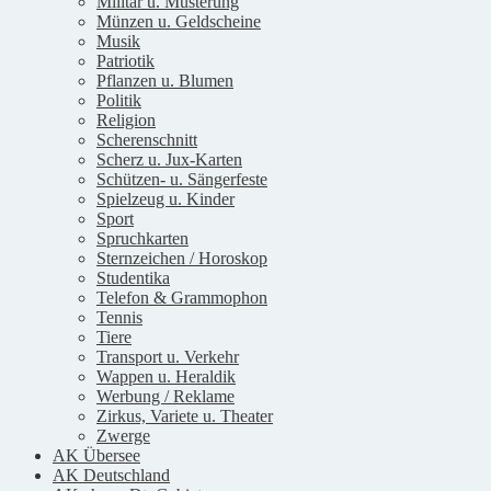
Militär u. Musterung
Münzen u. Geldscheine
Musik
Patriotik
Pflanzen u. Blumen
Politik
Religion
Scherenschnitt
Scherz u. Jux-Karten
Schützen- u. Sängerfeste
Spielzeug u. Kinder
Sport
Spruchkarten
Sternzeichen / Horoskop
Studentika
Telefon & Grammophon
Tennis
Tiere
Transport u. Verkehr
Wappen u. Heraldik
Werbung / Reklame
Zirkus, Variete u. Theater
Zwerge
AK Übersee
AK Deutschland