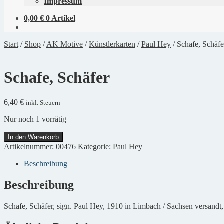
Impressum
0,00
€
0 Artikel
Start
/
Shop
/
AK Motive
/
Künstlerkarten
/
Paul Hey
/
Schafe, Schäfe
Schafe, Schäfer
6,40
€
inkl. Steuern
Nur noch 1 vorrätig
Schafe,
In den Warenkorb
Schäfer
Artikelnummer:
00476
Kategorie:
Paul Hey
Menge
Beschreibung
Beschreibung
Schafe, Schäfer, sign. Paul Hey, 1910 in Limbach / Sachsen versandt,