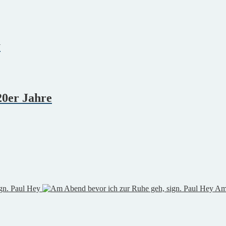
y
 20er Jahre
ign. Paul Hey
Am 