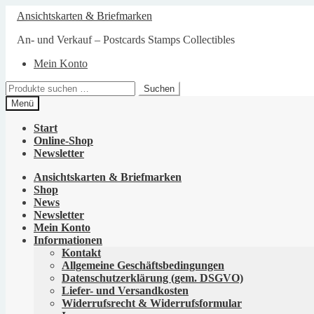
Zur
Zum
Ansichtskarten & Briefmarken
Navigation
Inhalt
springen
springen
An- und Verkauf – Postcards Stamps Collectibles
Mein Konto
Suchen
Suchen
nach:
Menü
Start
Online-Shop
Newsletter
Ansichtskarten & Briefmarken
Shop
News
Newsletter
Mein Konto
Informationen
Kontakt
Allgemeine Geschäftsbedingungen
Datenschutzerklärung (gem. DSGVO)
Liefer- und Versandkosten
Widerrufsrecht & Widerrufsformular