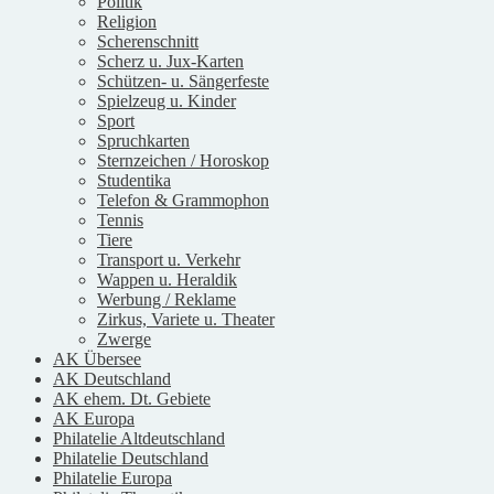
Politik
Religion
Scherenschnitt
Scherz u. Jux-Karten
Schützen- u. Sängerfeste
Spielzeug u. Kinder
Sport
Spruchkarten
Sternzeichen / Horoskop
Studentika
Telefon & Grammophon
Tennis
Tiere
Transport u. Verkehr
Wappen u. Heraldik
Werbung / Reklame
Zirkus, Variete u. Theater
Zwerge
AK Übersee
AK Deutschland
AK ehem. Dt. Gebiete
AK Europa
Philatelie Altdeutschland
Philatelie Deutschland
Philatelie Europa