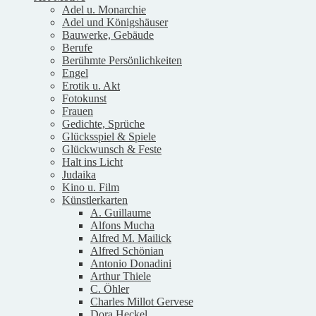
Adel u. Monarchie
Adel und Königshäuser
Bauwerke, Gebäude
Berufe
Berühmte Persönlichkeiten
Engel
Erotik u. Akt
Fotokunst
Frauen
Gedichte, Sprüche
Glücksspiel & Spiele
Glückwunsch & Feste
Halt ins Licht
Judaika
Kino u. Film
Künstlerkarten
A. Guillaume
Alfons Mucha
Alfred M. Mailick
Alfred Schönian
Antonio Donadini
Arthur Thiele
C. Öhler
Charles Millot Gervese
Dora Heckel