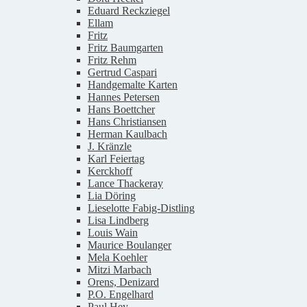
Eduard Reckziegel
Ellam
Fritz
Fritz Baumgarten
Fritz Rehm
Gertrud Caspari
Handgemalte Karten
Hannes Petersen
Hans Boettcher
Hans Christiansen
Herman Kaulbach
J. Kränzle
Karl Feiertag
Kerckhoff
Lance Thackeray
Lia Döring
Lieselotte Fabig-Distling
Lisa Lindberg
Louis Wain
Maurice Boulanger
Mela Koehler
Mitzi Marbach
Orens, Denizard
P.O. Engelhard
Paul Hey