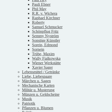
Pauli Ebner
Phil May
R.R. v. Wichera
Raphael Kirchner
Roberty
Samuel Schmucker
Schönpflug Fritz
Semmy Nyström
Sonstige Künstler
Sorein, Edmond
Sornein
Trübe, Maxim
Wally Fialkowska
Wiener Werkstätte
Xavier Sager
Lebensmittel / Getränke
Liebe, Liebespaare
Märchen u. Sagen
Mechanische Karten
Militär u. Musterung
Münzen u. Geldscheine
Musik
Patriotik
Pflanzen u. Blumen