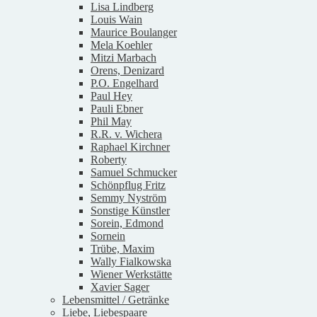
Lisa Lindberg
Louis Wain
Maurice Boulanger
Mela Koehler
Mitzi Marbach
Orens, Denizard
P.O. Engelhard
Paul Hey
Pauli Ebner
Phil May
R.R. v. Wichera
Raphael Kirchner
Roberty
Samuel Schmucker
Schönpflug Fritz
Semmy Nyström
Sonstige Künstler
Sorein, Edmond
Sornein
Trübe, Maxim
Wally Fialkowska
Wiener Werkstätte
Xavier Sager
Lebensmittel / Getränke
Liebe, Liebespaare