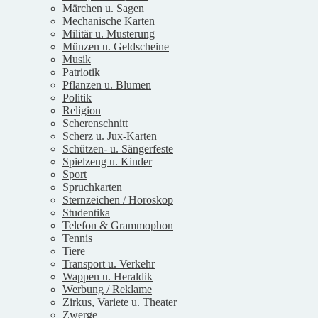
Märchen u. Sagen
Mechanische Karten
Militär u. Musterung
Münzen u. Geldscheine
Musik
Patriotik
Pflanzen u. Blumen
Politik
Religion
Scherenschnitt
Scherz u. Jux-Karten
Schützen- u. Sängerfeste
Spielzeug u. Kinder
Sport
Spruchkarten
Sternzeichen / Horoskop
Studentika
Telefon & Grammophon
Tennis
Tiere
Transport u. Verkehr
Wappen u. Heraldik
Werbung / Reklame
Zirkus, Variete u. Theater
Zwerge