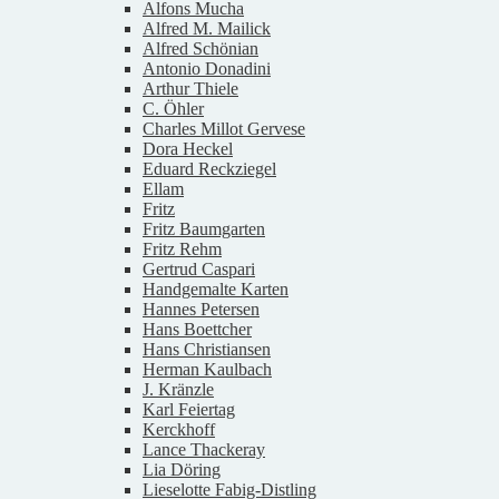
Alfons Mucha
Alfred M. Mailick
Alfred Schönian
Antonio Donadini
Arthur Thiele
C. Öhler
Charles Millot Gervese
Dora Heckel
Eduard Reckziegel
Ellam
Fritz
Fritz Baumgarten
Fritz Rehm
Gertrud Caspari
Handgemalte Karten
Hannes Petersen
Hans Boettcher
Hans Christiansen
Herman Kaulbach
J. Kränzle
Karl Feiertag
Kerckhoff
Lance Thackeray
Lia Döring
Lieselotte Fabig-Distling