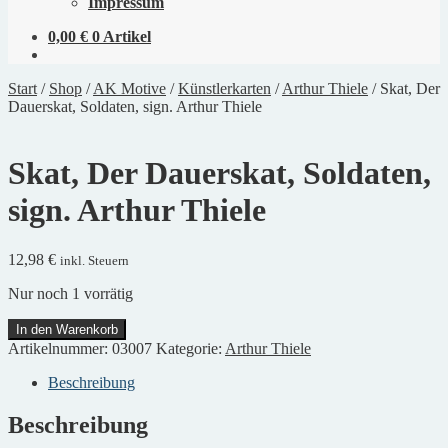
Impressum
0,00
€
0 Artikel
Start
/
Shop
/
AK Motive
/
Künstlerkarten
/
Arthur Thiele
/
Skat, Der
Dauerskat, Soldaten, sign. Arthur Thiele
Skat, Der Dauerskat, Soldaten,
sign. Arthur Thiele
12,98
€
inkl. Steuern
Nur noch 1 vorrätig
Skat,
In den Warenkorb
Der
Artikelnummer:
03007
Kategorie:
Arthur Thiele
Dauerskat,
Soldaten,
Beschreibung
sign.
Arthur
Beschreibung
Thiele