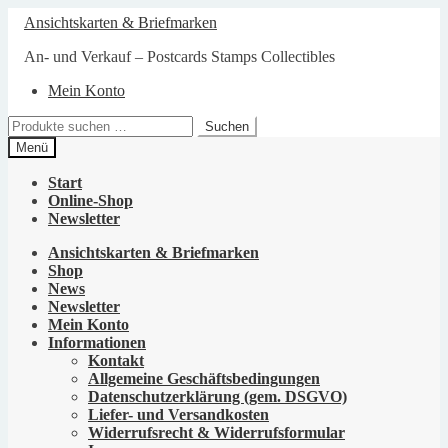
Zur
Zum
Ansichtskarten & Briefmarken
Navigation
Inhalt
springen
springen
An- und Verkauf – Postcards Stamps Collectibles
Mein Konto
Suchen
Suchen
nach:
Menü
Start
Online-Shop
Newsletter
Ansichtskarten & Briefmarken
Shop
News
Newsletter
Mein Konto
Informationen
Kontakt
Allgemeine Geschäftsbedingungen
Datenschutzerklärung (gem. DSGVO)
Liefer- und Versandkosten
Widerrufsrecht & Widerrufsformular