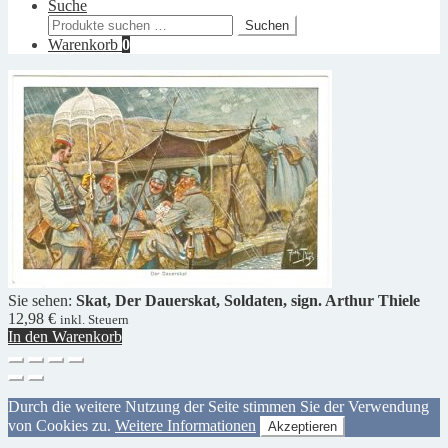
Suche
Suchen
Suchen
nach:
Warenkorb
0
Sie sehen:
Skat, Der Dauerskat, Soldaten, sign. Arthur Thiele
12,98
€
inkl. Steuern
In den Warenkorb
Durch die weitere Nutzung der Seite stimmen Sie der Verwendung
von Cookies zu.
Weitere Informationen
Akzeptieren