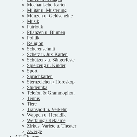
Mechanische Karten
Militär u. Musterung
Münzen u. Geldscheine
Musik
Patriotik
Pflanzen u. Blumen
Politik
Religion
Scherenschnitt
Scherz u. Jux-Karten
Schützen- u. Sängerfeste
Spielzeug u. Kinder
Sport
Spruchkarten
Sternzeichen / Horoskop
Studentika
Telefon & Grammophon
Tennis
Tiere
Transport u. Verkehr
Wappen u. Heraldik
Werbung / Reklame
Zirkus, Variete u. Theater
Zwerge
AK Übersee