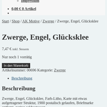
Impressum
0,00
€
0 Artikel
Start
/
Shop
/
AK Motive
/
Zwerge
/
Zwerge, Engel, Glücksklee
Zwerge, Engel, Glücksklee
7,47
€
inkl. Steuern
Nur noch 1 vorrätig
Zwerge,
In den Warenkorb
Engel,
Artikelnummer:
00696
Kategorie:
Zwerge
Glücksklee
Menge
Beschreibung
Beschreibung
Zwerge, Engel, Glücksklee, Farb-Litho, Karte mit etwas
aufgetragener Struktur, 1900 postalisch gelaufen, Briefmarke