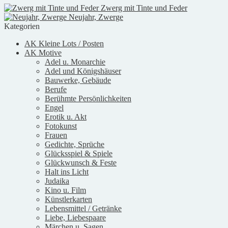
Zwerg mit Tinte und Feder
Neujahr, Zwerge
Kategorien
AK Kleine Lots / Posten
AK Motive
Adel u. Monarchie
Adel und Königshäuser
Bauwerke, Gebäude
Berufe
Berühmte Persönlichkeiten
Engel
Erotik u. Akt
Fotokunst
Frauen
Gedichte, Sprüche
Glücksspiel & Spiele
Glückwunsch & Feste
Halt ins Licht
Judaika
Kino u. Film
Künstlerkarten
Lebensmittel / Getränke
Liebe, Liebespaare
Märchen u. Sagen