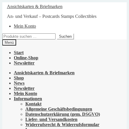
Zur
Zum
Ansichtskarten & Briefmarken
Navigation
Inhalt
springen
springen
An- und Verkauf – Postcards Stamps Collectibles
Mein Konto
Suchen
Suchen
nach:
Menü
Start
Online-Shop
Newsletter
Ansichtskarten & Briefmarken
Shop
News
Newsletter
Mein Konto
Informationen
Kontakt
Allgemeine Geschäftsbedingungen
Datenschutzerklärung (gem. DSGVO)
Liefer- und Versandkosten
Widerrufsrecht & Widerrufsformular