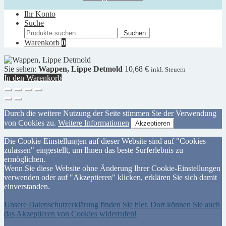
Ihr Konto
Suche
Suchen
Suchen
nach:
Warenkorb
0
Sie sehen:
Wappen, Lippe Detmold
10,68
€
inkl. Steuern
In den Warenkorb
Durch die weitere Nutzung der Seite stimmen Sie der Verwendung
von Cookies zu.
Weitere Informationen
Akzeptieren
Die Cookie-Einstellungen auf dieser Website sind auf "Cookies
zulassen" eingestellt, um Ihnen das beste Surferlebnis zu
ermöglichen.
Wenn Sie diese Website ohne Änderung Ihrer Cookie-Einstellungen
verwenden oder auf "Akzeptieren" klicken, erklären Sie sich damit
einverstanden.
Unsere Datenschutzerklärung finden Sie hier. Dort können Sie auch
das Akzeptieren von Cookies widerrufen!