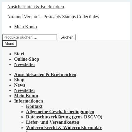
Zur
Zum
Ansichtskarten & Briefmarken
Navigation
Inhalt
springen
springen
An- und Verkauf – Postcards Stamps Collectibles
Mein Konto
Suchen
Suchen
nach:
Menü
Start
Online-Shop
Newsletter
Ansichtskarten & Briefmarken
Shop
News
Newsletter
Mein Konto
Informationen
Kontakt
Allgemeine Geschäftsbedingungen
Datenschutzerklärung (gem. DSGVO)
Liefer- und Versandkosten
Widerrufsrecht & Widerrufsformular