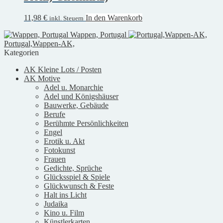
11,98
€
In den Warenkorb
inkl. Steuern
Wappen, Portugal
Portugal,Wappen-AK,
Kategorien
AK Kleine Lots / Posten
AK Motive
Adel u. Monarchie
Adel und Königshäuser
Bauwerke, Gebäude
Berufe
Berühmte Persönlichkeiten
Engel
Erotik u. Akt
Fotokunst
Frauen
Gedichte, Sprüche
Glücksspiel & Spiele
Glückwunsch & Feste
Halt ins Licht
Judaika
Kino u. Film
Künstlerkarten