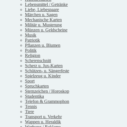
Lebensmittel / Getränke
Liebe, Liebespaare
Märchen u. Sagen
Mechanische Karten
Militär u. Musterung
Münzen u. Geldscheine
Musik
Patriotik
Pflanzen u. Blumen
Politik
Religion
Scherenschnitt
Scherz u. Jux-Karten
Schützen- u. Sängerfeste
Spielzeug u. Kinder
Sport
Spruchkarten
Sternzeichen / Horoskop
Studentika
Telefon & Grammophon
Tennis
Tiere
Transport u. Verkehr
Wappen u. Heraldik
Werbung / Reklame