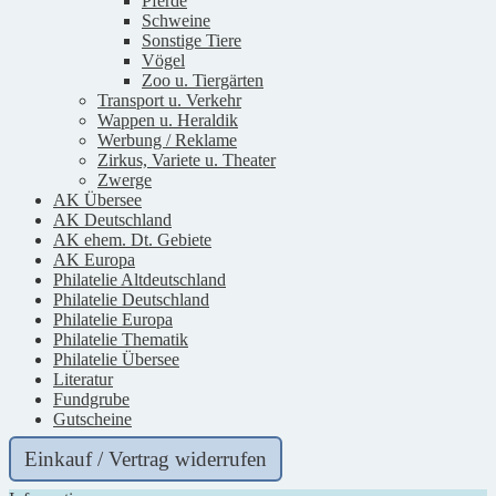
Pferde
Schweine
Sonstige Tiere
Vögel
Zoo u. Tiergärten
Transport u. Verkehr
Wappen u. Heraldik
Werbung / Reklame
Zirkus, Variete u. Theater
Zwerge
AK Übersee
AK Deutschland
AK ehem. Dt. Gebiete
AK Europa
Philatelie Altdeutschland
Philatelie Deutschland
Philatelie Europa
Philatelie Thematik
Philatelie Übersee
Literatur
Fundgrube
Gutscheine
Einkauf / Vertrag widerrufen