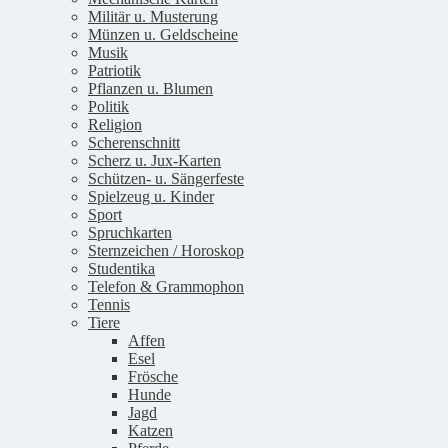
Militär u. Musterung
Münzen u. Geldscheine
Musik
Patriotik
Pflanzen u. Blumen
Politik
Religion
Scherenschnitt
Scherz u. Jux-Karten
Schützen- u. Sängerfeste
Spielzeug u. Kinder
Sport
Spruchkarten
Sternzeichen / Horoskop
Studentika
Telefon & Grammophon
Tennis
Tiere
Affen
Esel
Frösche
Hunde
Jagd
Katzen