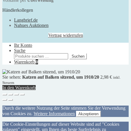
Vorkasse per
Überweisung
Händlerkollegen
Langbrief.de
Nahues Auktionen
Vertrag widerrufen
Ihr Konto
Suche
Suchen
Suchen
nach:
Warenkorb
0
Sie sehen:
Katzen auf Balken sitzend, um 1910/20
2,98
€
inkl.
Steuern
In den Warenkorb
Durch die weitere Nutzung der Seite stimmen Sie der Verwendung
von Cookies zu.
Weitere Informationen
Akzeptieren
Die Cookie-Einstellungen auf dieser Website sind auf "Cookies
zulassen" eingestellt, um Ihnen das beste Surferlebnis zu