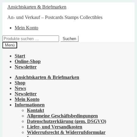
Zur
Zum
Ansichtskarten & Briefmarken
Navigation
Inhalt
springen
springen
An- und Verkauf – Postcards Stamps Collectibles
Mein Konto
Suchen
Suchen
nach:
Menü
Start
Online-Shop
Newsletter
Ansichtskarten & Briefmarken
Shop
News
Newsletter
Mein Konto
Informationen
Kontakt
Allgemeine Geschäftsbedingungen
Datenschutzerklärung (gem. DSGVO)
Liefer- und Versandkosten
Widerrufsrecht & Widerrufsformular