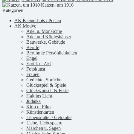
Katzen, um 1910
Kategorien
AK Kleine Lots / Posten
AK Motive
Adel u. Monarchie
Adel und Königshäuser
Bauwerke, Gebäude
Berufe
Berühmte Persönlichkeiten
Engel
Erotik u. Akt
Fotokunst
Frauen
Gedichte, Sprüche
Glücksspiel & Spiele
Glückwunsch & Feste
Halt ins Licht
Judaika
Kino u. Film
Künstlerkarten
Lebensmittel / Getränke
Liebe, Liebespaare
Märchen u. Sagen
Mechanische Karten