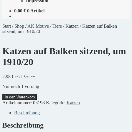
Impressum
0,00
€
0 Artikel
Start
/
Shop
/
AK Motive
/
Tiere
/
Katzen
/
Katzen auf Balken
sitzend, um 1910/20
Katzen auf Balken sitzend, um
1910/20
2,98
€
inkl. Steuern
Nur noch 1 vorrätig
Katzen
In den Warenkorb
auf
Artikelnummer:
03198
Kategorie:
Katzen
Balken
sitzend,
Beschreibung
um
1910/20
Beschreibung
Menge