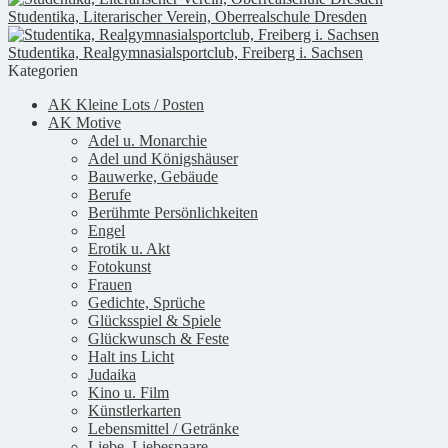
Studentika, Literarischer Verein, Oberrealschule Dresden
Studentika, Realgymnasialsportclub, Freiberg i. Sachsen
Kategorien
AK Kleine Lots / Posten
AK Motive
Adel u. Monarchie
Adel und Königshäuser
Bauwerke, Gebäude
Berufe
Berühmte Persönlichkeiten
Engel
Erotik u. Akt
Fotokunst
Frauen
Gedichte, Sprüche
Glücksspiel & Spiele
Glückwunsch & Feste
Halt ins Licht
Judaika
Kino u. Film
Künstlerkarten
Lebensmittel / Getränke
Liebe, Liebespaare