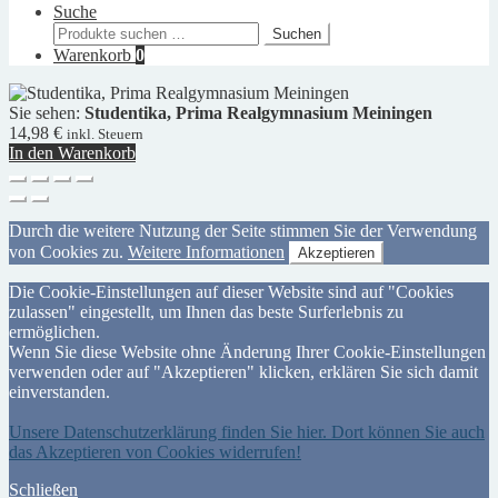
Suche
Suchen
Suchen
nach:
Warenkorb
0
Sie sehen:
Studentika, Prima Realgymnasium Meiningen
14,98
€
inkl. Steuern
In den Warenkorb
Durch die weitere Nutzung der Seite stimmen Sie der Verwendung
von Cookies zu.
Weitere Informationen
Akzeptieren
Die Cookie-Einstellungen auf dieser Website sind auf "Cookies
zulassen" eingestellt, um Ihnen das beste Surferlebnis zu
ermöglichen.
Wenn Sie diese Website ohne Änderung Ihrer Cookie-Einstellungen
verwenden oder auf "Akzeptieren" klicken, erklären Sie sich damit
einverstanden.
Unsere Datenschutzerklärung finden Sie hier. Dort können Sie auch
das Akzeptieren von Cookies widerrufen!
Schließen