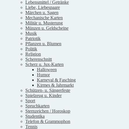
Lebensmittel / Getränke
Liebe, Liebespaare
Märchen u. Sagen
Mechanische Karten
Militär u. Musterung
Münzen u. Geldscheine
Musik
Patriotik
Pflanzen u. Blumen
Politik
Religion
Scherenschnitt
Scherz u. Jux-Karten
Halloween
Humor
Karneval & Fasching
Kirmes & Jahrmarkt
Schützen- u. Sängerfeste
Spielzeug u. Kinder
Sport
Spruchkarten
Sternzeichen / Horoskop
Studentika
Telefon & Grammophon
Tennis