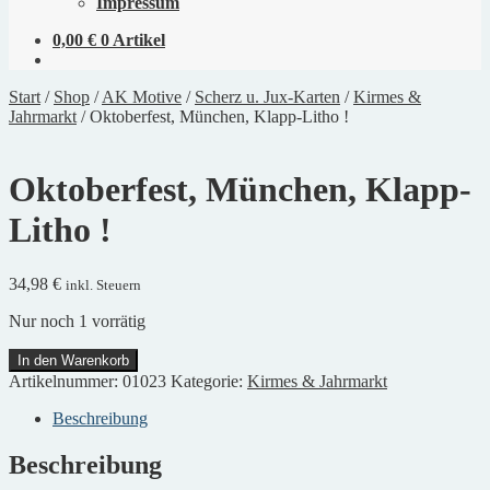
Impressum
0,00
€
0 Artikel
Start
/
Shop
/
AK Motive
/
Scherz u. Jux-Karten
/
Kirmes &
Jahrmarkt
/
Oktoberfest, München, Klapp-Litho !
Oktoberfest, München, Klapp-
Litho !
34,98
€
inkl. Steuern
Nur noch 1 vorrätig
Oktoberfest,
In den Warenkorb
München,
Artikelnummer:
01023
Kategorie:
Kirmes & Jahrmarkt
Klapp-
Litho
Beschreibung
!
Menge
Beschreibung