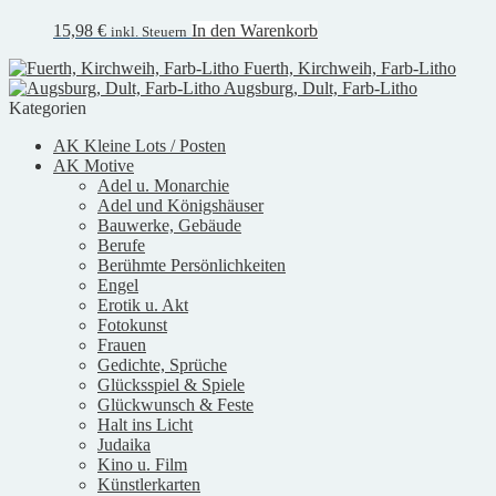
15,98
€
In den Warenkorb
inkl. Steuern
Fuerth, Kirchweih, Farb-Litho
Augsburg, Dult, Farb-Litho
Kategorien
AK Kleine Lots / Posten
AK Motive
Adel u. Monarchie
Adel und Königshäuser
Bauwerke, Gebäude
Berufe
Berühmte Persönlichkeiten
Engel
Erotik u. Akt
Fotokunst
Frauen
Gedichte, Sprüche
Glücksspiel & Spiele
Glückwunsch & Feste
Halt ins Licht
Judaika
Kino u. Film
Künstlerkarten