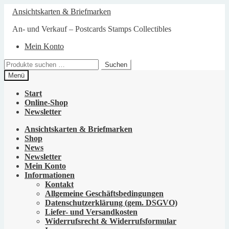
Zur
Zum
Ansichtskarten & Briefmarken
Navigation
Inhalt
springen
springen
An- und Verkauf – Postcards Stamps Collectibles
Mein Konto
Suchen
Suchen
nach:
Menü
Start
Online-Shop
Newsletter
Ansichtskarten & Briefmarken
Shop
News
Newsletter
Mein Konto
Informationen
Kontakt
Allgemeine Geschäftsbedingungen
Datenschutzerklärung (gem. DSGVO)
Liefer- und Versandkosten
Widerrufsrecht & Widerrufsformular