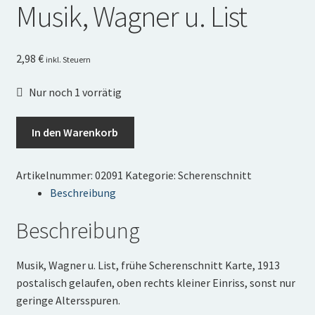
Musik, Wagner u. List
Mein Konto
Informationen
2,98
€
inkl. Steuern
Nur noch 1 vorrätig
Musik,
In den Warenkorb
Wagner
u.
Artikelnummer:
02091
Kategorie:
Scherenschnitt
List
Beschreibung
Menge
Beschreibung
Musik, Wagner u. List, frühe Scherenschnitt Karte, 1913
postalisch gelaufen, oben rechts kleiner Einriss, sonst nur
geringe Altersspuren.