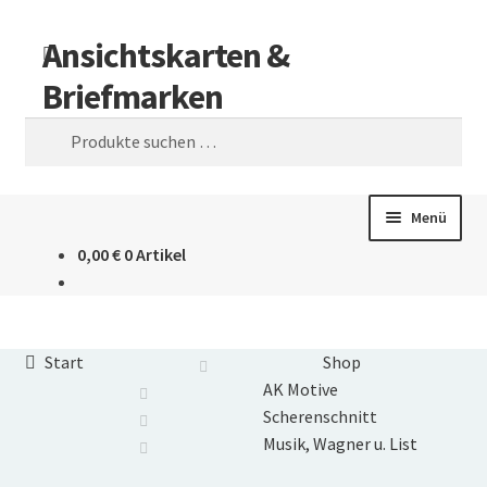
Zur
Zum
Suchen
Ansichtskarten &
Navigation
Inhalt
Briefmarken
springen
springen
Suchen
nach:
Menü
0,00
€
0 Artikel
Ansichtskarten & Briefmarken
Shop
Start
Shop
News
AK Motive
Scherenschnitt
Newsletter
Musik, Wagner u. List