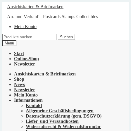
Zur
Zum
Ansichtskarten & Briefmarken
Navigation
Inhalt
springen
springen
An- und Verkauf – Postcards Stamps Collectibles
Mein Konto
Suchen
Suchen
nach:
Menü
Start
Online-Shop
Newsletter
Ansichtskarten & Briefmarken
Shop
News
Newsletter
Mein Konto
Informationen
Kontakt
Allgemeine Geschäftsbedingungen
Datenschutzerklärung (gem. DSGVO)
Liefer- und Versandkosten
Widerrufsrecht & Widerrufsformular