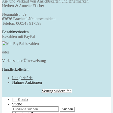
An- und Verkauf von Ansichtskarten und Briefmarken
Herbert & Annette Fischer
Neumühlstr. 39
63636 Brachttal-Neuenschmidten
Telefon: 06054 / 917598
Bezahlmethoden
Bezahlen mit PayPal
oder
Vorkasse per
Überweisung
Händlerkollegen
Langbrief.de
Nahues Auktionen
Vertrag widerrufen
Ihr Konto
Suche
Suchen
Suchen
nach: