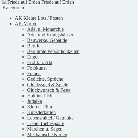
Friede auf Erden
Kategorien
AK Kleine Lots / Posten
AK Motive
Adel u. Monarchie
Adel und Königshäuser
Bauwerke, Gebäude
Berufe
Berühmte Persönlichkeiten
Engel
Erotik u. Akt
Fotokunst
Frauen
Gedichte, Sprüche
Glücksspiel & Spiele
Glückwunsch & Feste
Halt ins Licht
Judaika
Kino u. Film
Künstlerkarten
Lebensmittel / Getränke
Liebe, Liebespaare
Märchen u. Sagen
Mechanische Karten