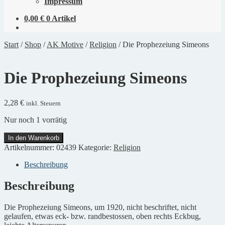
Impressum
0,00
€
0 Artikel
Start
/
Shop
/
AK Motive
/
Religion
/
Die Prophezeiung Simeons
Die Prophezeiung Simeons
2,28
€
inkl. Steuern
Nur noch 1 vorrätig
Die
In den Warenkorb
Prophezeiung
Artikelnummer:
02439
Kategorie:
Religion
Simeons
Menge
Beschreibung
Beschreibung
Die Prophezeiung Simeons, um 1920, nicht beschriftet, nicht
gelaufen, etwas eck- bzw. randbestossen, oben rechts Eckbug,