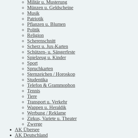
Militär u. Musterung
Münzen u. Geldscheine
Musik
Patriotik
Pflanzen u. Blumen
Politik
Religion
Scherenschnitt
Scherz u. Jux-Karten
Schützen- u. Sängerfeste
Spielzeug u. Kinder
Sport
Spruchkarten
Sternzeichen / Horoskop
Studentika
Telefon & Grammophon
Tennis
Tiere
Transport u. Verkehr
Wappen u. Heraldik
Werbung / Reklame
Zirkus, Variete u. Theater
Zwerge
AK Übersee
AK Deutschland