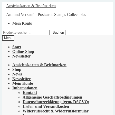
Zur
Zum
Ansichtskarten & Briefmarken
Navigation
Inhalt
springen
springen
An- und Verkauf – Postcards Stamps Collectibles
Mein Konto
Suchen
Suchen
nach:
Menü
Start
Online-Shop
Newsletter
Ansichtskarten & Briefmarken
Shop
News
Newsletter
Mein Konto
Informationen
Kontakt
Allgemeine Geschäftsbedingungen
Datenschutzerklärung (gem. DSGVO)
Liefer- und Versandkosten
Widerrufsrecht & Widerrufsformular