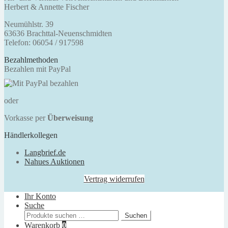
Herbert & Annette Fischer
Neumühlstr. 39
63636 Brachttal-Neuenschmidten
Telefon: 06054 / 917598
Bezahlmethoden
Bezahlen mit PayPal
oder
Vorkasse per
Überweisung
Händlerkollegen
Langbrief.de
Nahues Auktionen
Vertrag widerrufen
Ihr Konto
Suche
Suchen
Suchen
nach:
Warenkorb
0