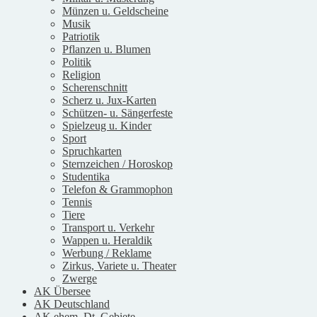
Münzen u. Geldscheine
Musik
Patriotik
Pflanzen u. Blumen
Politik
Religion
Scherenschnitt
Scherz u. Jux-Karten
Schützen- u. Sängerfeste
Spielzeug u. Kinder
Sport
Spruchkarten
Sternzeichen / Horoskop
Studentika
Telefon & Grammophon
Tennis
Tiere
Transport u. Verkehr
Wappen u. Heraldik
Werbung / Reklame
Zirkus, Variete u. Theater
Zwerge
AK Übersee
AK Deutschland
AK ehem. Dt. Gebiete