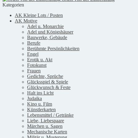
Kategorien
AK Kleine Lots / Posten
AK Motive
Adel u. Monarchie
Adel und Königshäuser
Bauwerke, Gebäude
Berufe
Berühmte Persönlichkeiten
Engel
Erotik u. Akt
Fotokunst
Frauen
Gedichte, Sprüche
Glücksspiel & Spiele
Glückwunsch & Feste
Halt ins Licht
Judaika
Kino u. Film
Künstlerkarten
Lebensmittel / Getränke
Liebe, Liebespaare
Märchen u. Sagen
Mechanische Karten
Militär u. Musterung