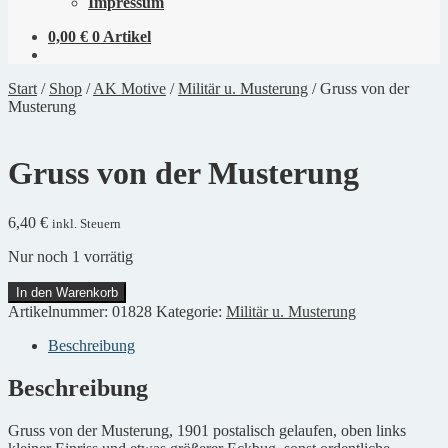
Impressum
0,00
€
0 Artikel
Start
/
Shop
/
AK Motive
/
Militär u. Musterung
/
Gruss von der
Musterung
Gruss von der Musterung
6,40
€
inkl. Steuern
Nur noch 1 vorrätig
Gruss
In den Warenkorb
von
Artikelnummer:
01828
Kategorie:
Militär u. Musterung
der
Musterung
Beschreibung
Menge
Beschreibung
Gruss von der Musterung, 1901 postalisch gelaufen, oben links