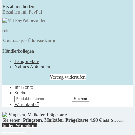
Bezahlmethoden
Bezahlen mit PayPal
oder
Vorkasse per
Überweisung
Händlerkollegen
Langbrief.de
Nahues Auktionen
Vertrag widerrufen
Ihr Konto
Suche
Suchen
Suchen
nach:
Warenkorb
0
Sie sehen:
Pfingsten, Maikäfer, Prägekarte
4,98
€
inkl. Steuern
In den Warenkorb