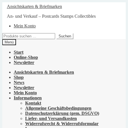
Zur
Zum
Ansichtskarten & Briefmarken
Navigation
Inhalt
springen
springen
An- und Verkauf – Postcards Stamps Collectibles
Mein Konto
Suchen
Suchen
nach:
Menü
Start
Online-Shop
Newsletter
Ansichtskarten & Briefmarken
Shop
News
Newsletter
Mein Konto
Informationen
Kontakt
Allgemeine Geschäftsbedingungen
Datenschutzerklärung (gem. DSGVO)
Liefer- und Versandkosten
Widerrufsrecht & Widerrufsformular