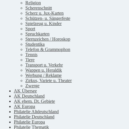
Religion
Scherenschnitt
Scherz u. Jux-Karten
Schützen- u. Sängerfeste
Spielzeug u. Kinder
Sport
Spruchkarten
Sternzeichen / Horoskop
Studentika
Telefon & Grammophon
Tennis
Tiere
Transport u. Verkehr
Wappen u. Heraldik
Werbung / Reklame
Zirkus, Variete u. Theater
Zwerge
AK Übersee
AK Deutschland
AK ehem. Dt. Gebiete
AK Europa
Philatelie Altdeutschland
Philatelie Deutschland
Philatelie Europa
Philatelie Thematik