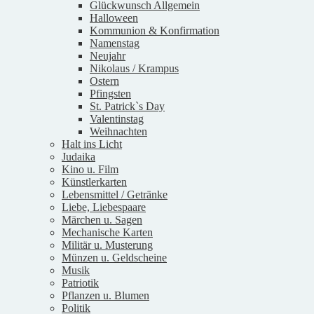
Glückwunsch Allgemein
Halloween
Kommunion & Konfirmation
Namenstag
Neujahr
Nikolaus / Krampus
Ostern
Pfingsten
St. Patrick`s Day
Valentinstag
Weihnachten
Halt ins Licht
Judaika
Kino u. Film
Künstlerkarten
Lebensmittel / Getränke
Liebe, Liebespaare
Märchen u. Sagen
Mechanische Karten
Militär u. Musterung
Münzen u. Geldscheine
Musik
Patriotik
Pflanzen u. Blumen
Politik