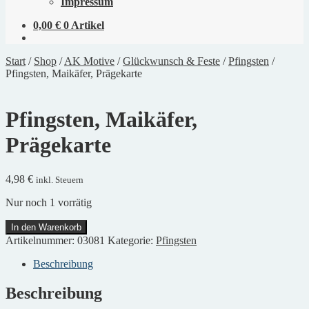
Impressum
0,00
€
0 Artikel
Start
/
Shop
/
AK Motive
/
Glückwunsch & Feste
/
Pfingsten
/
Pfingsten, Maikäfer, Prägekarte
Pfingsten, Maikäfer,
Prägekarte
4,98
€
inkl. Steuern
Nur noch 1 vorrätig
Pfingsten,
In den Warenkorb
Maikäfer,
Artikelnummer:
03081
Kategorie:
Pfingsten
Prägekarte
Menge
Beschreibung
Beschreibung