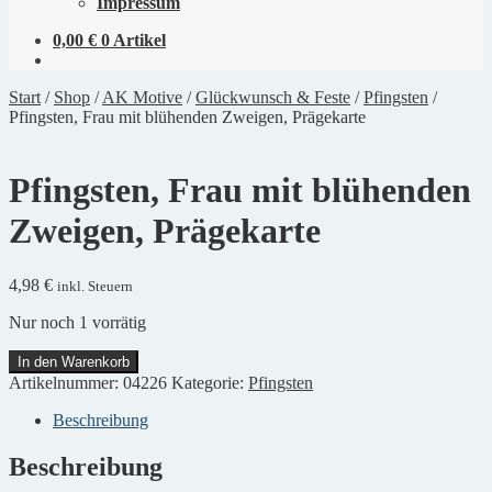
Impressum
0,00
€
0 Artikel
Start
/
Shop
/
AK Motive
/
Glückwunsch & Feste
/
Pfingsten
/
Pfingsten, Frau mit blühenden Zweigen, Prägekarte
Pfingsten, Frau mit blühenden
Zweigen, Prägekarte
4,98
€
inkl. Steuern
Nur noch 1 vorrätig
Pfingsten,
In den Warenkorb
Frau
Artikelnummer:
04226
Kategorie:
Pfingsten
mit
blühenden
Beschreibung
Zweigen,
Prägekarte
Beschreibung
Menge