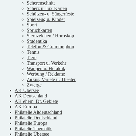
Scherenschnitt
Scherz u. Jux-Karten
Schützen- u. Sängerfeste
Spielzeug u. Kinder
Sport
Spruchkarten
Sternzeichen / Horoskop
Studentika
Telefon & Grammophon
Tennis
Tiere
Transport u. Verkehr
Wappen u. Heraldik
Werbung / Reklame
Zirkus, Variete u. Theater
Zwerge
AK Übersee
AK Deutschland
AK ehem. Dt. Gebiete
AK Europa
Philatelie Altdeutschland
Philatelie Deutschland
Philatelie Europa
Philatelie Thematik
Philatelie Übersee