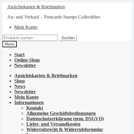
Zur
Zum
Ansichtskarten & Briefmarken
Navigation
Inhalt
springen
springen
An- und Verkauf – Postcards Stamps Collectibles
Mein Konto
Suchen
Suchen
nach:
Menü
Start
Online-Shop
Newsletter
Ansichtskarten & Briefmarken
Shop
News
Newsletter
Mein Konto
Informationen
Kontakt
Allgemeine Geschäftsbedingungen
Datenschutzerklärung (gem. DSGVO)
Liefer- und Versandkosten
Widerrufsrecht & Widerrufsformular