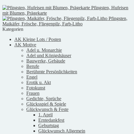
Pfingsten, Hufeisen
mit Blumen, Prägekarte
Pfingsten,
Maikäfer, Frösche, Fliegenpilz, Farb-Litho
Kategorien
AK Kleine Lots / Posten
AK Motive
Adel u. Monarchie
Adel und Königshäuser
Bauwerke, Gebäude
Berufe
Berühmte Persönlichkeiten
Engel
Erotik u. Akt
Fotokunst
Frauen
Gedichte, Sprüche
Glücksspiel & Spiele
Glückwunsch & Feste
1. April
Erntedankfest
Geburtstag
Glückwunsch Allgemein