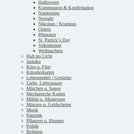
Halloween
Kommunion & Konfirmation
Namenstag
Neujahr
Nikolaus / Krampus
Ostern
Pfingsten
St. Patrick`s Day
Valentinstag
Weihnachten
Halt ins Licht
Judaika
Kino u. Film
Künstlerkarten
Lebensmittel / Getränke
Liebe, Liebespaare
Märchen u. Sagen
Mechanische Karten
Militär u. Musterung
Münzen u. Geldscheine
Musik
Patriotik
Pflanzen u. Blumen
Politik
Religion