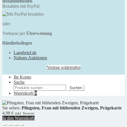
Bezahlmethoden
Bezahlen mit PayPal
oder
Vorkasse per
Überweisung
Händlerkollegen
Langbrief.de
Nahues Auktionen
Vertrag widerrufen
Ihr Konto
Suche
Suchen
Suchen
nach:
Warenkorb
0
Sie sehen:
Pfingsten, Frau mit blühenden Zweigen, Prägekarte
4,98
€
inkl. Steuern
In den Warenkorb