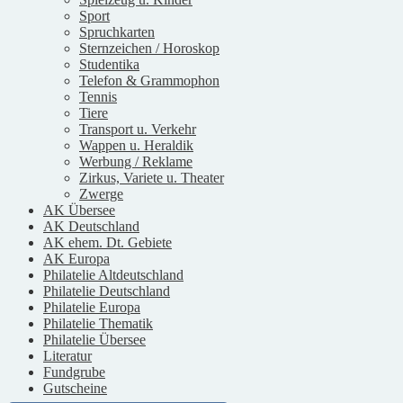
Sport
Spruchkarten
Sternzeichen / Horoskop
Studentika
Telefon & Grammophon
Tennis
Tiere
Transport u. Verkehr
Wappen u. Heraldik
Werbung / Reklame
Zirkus, Variete u. Theater
Zwerge
AK Übersee
AK Deutschland
AK ehem. Dt. Gebiete
AK Europa
Philatelie Altdeutschland
Philatelie Deutschland
Philatelie Europa
Philatelie Thematik
Philatelie Übersee
Literatur
Fundgrube
Gutscheine