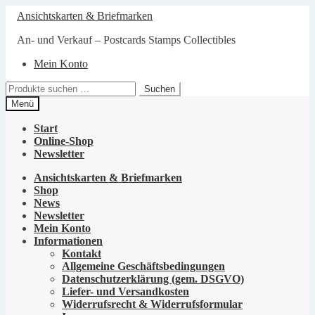
Zur
Zum
Ansichtskarten & Briefmarken
Navigation
Inhalt
springen
springen
An- und Verkauf – Postcards Stamps Collectibles
Mein Konto
Suchen
Suchen
nach:
Menü
Start
Online-Shop
Newsletter
Ansichtskarten & Briefmarken
Shop
News
Newsletter
Mein Konto
Informationen
Kontakt
Allgemeine Geschäftsbedingungen
Datenschutzerklärung (gem. DSGVO)
Liefer- und Versandkosten
Widerrufsrecht & Widerrufsformular