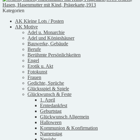
Hasen, Hasenmutter mit Kind, Prägekarte,1913
Kategorien
AK Kleine Lots / Posten
AK Motive
Adel u. Monarchie
Adel und Königshäuser
Bauwerke, Gebäude
Berufe
Berühmte Persönlichkeiten
Engel
Erotik u. Akt
Fotokunst
Frauen
Gedichte, Sprüche
Glücksspiel & Spiele
Glückwunsch & Feste
1. April
Erntedankfest
Geburtstag
Glückwunsch Allgemein
Halloween
Kommunion & Konfirmation
Namenstag
Neujahr