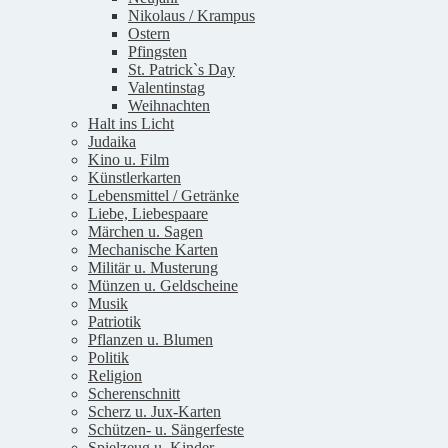
Nikolaus / Krampus
Ostern
Pfingsten
St. Patrick`s Day
Valentinstag
Weihnachten
Halt ins Licht
Judaika
Kino u. Film
Künstlerkarten
Lebensmittel / Getränke
Liebe, Liebespaare
Märchen u. Sagen
Mechanische Karten
Militär u. Musterung
Münzen u. Geldscheine
Musik
Patriotik
Pflanzen u. Blumen
Politik
Religion
Scherenschnitt
Scherz u. Jux-Karten
Schützen- u. Sängerfeste
Spielzeug u. Kinder