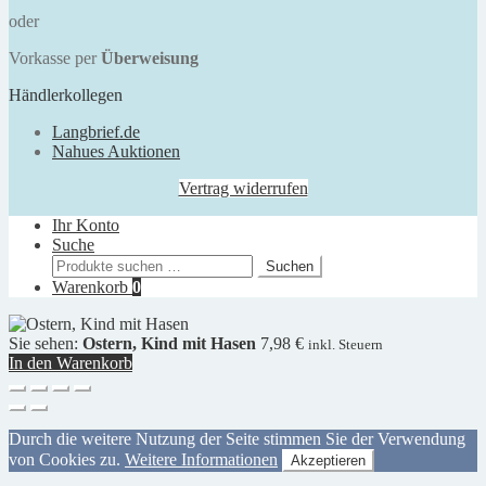
oder
Vorkasse per
Überweisung
Händlerkollegen
Langbrief.de
Nahues Auktionen
Vertrag widerrufen
Ihr Konto
Suche
Suchen
Suchen
nach:
Warenkorb
0
Sie sehen:
Ostern, Kind mit Hasen
7,98
€
inkl. Steuern
In den Warenkorb
Durch die weitere Nutzung der Seite stimmen Sie der Verwendung
von Cookies zu.
Weitere Informationen
Akzeptieren