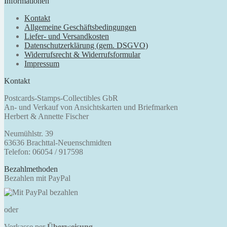
Informationen
Kontakt
Allgemeine Geschäftsbedingungen
Liefer- und Versandkosten
Datenschutzerklärung (gem. DSGVO)
Widerrufsrecht & Widerrufsformular
Impressum
Kontakt
Postcards-Stamps-Collectibles GbR
An- und Verkauf von Ansichtskarten und Briefmarken
Herbert & Annette Fischer
Neumühlstr. 39
63636 Brachttal-Neuenschmidten
Telefon: 06054 / 917598
Bezahlmethoden
Bezahlen mit PayPal
oder
Vorkasse per
Überweisung