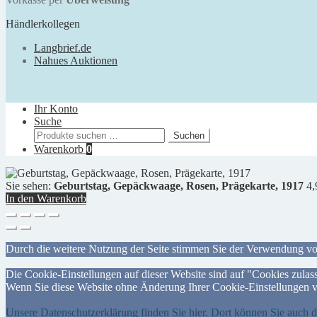
Händlerkollegen
Langbrief.de
Nahues Auktionen
Ihr Konto
Suche
Suchen
Suchen
nach:
Warenkorb
0
Sie sehen:
Geburtstag, Gepäckwaage, Rosen, Prägekarte, 1917
4
In den Warenkorb
Durch die weitere Nutzung der Seite stimmen Sie der Verwendung v
Die Cookie-Einstellungen auf dieser Website sind auf "Cookies zulass
Wenn Sie diese Website ohne Änderung Ihrer Cookie-Einstellungen ve
Unsere Datenschutzerklärung finden Sie hier. Dort können Sie auch 