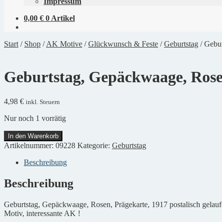
Impressum
0,00
€
0 Artikel
Start
/
Shop
/
AK Motive
/
Glückwunsch & Feste
/
Geburtstag
/
Gebur
Geburtstag, Gepäckwaage, Rose
4,98
€
inkl. Steuern
Nur noch 1 vorrätig
Geburtstag,
In den Warenkorb
Gepäckwaage,
Artikelnummer:
09228
Kategorie:
Geburtstag
Rosen,
Prägekarte,
Beschreibung
1917
Menge
Beschreibung
Geburtstag, Gepäckwaage, Rosen, Prägekarte, 1917 postalisch gelaufe
Motiv, interessante AK !