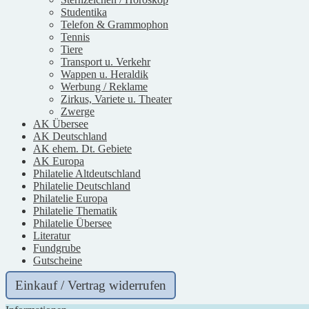
Studentika
Telefon & Grammophon
Tennis
Tiere
Transport u. Verkehr
Wappen u. Heraldik
Werbung / Reklame
Zirkus, Variete u. Theater
Zwerge
AK Übersee
AK Deutschland
AK ehem. Dt. Gebiete
AK Europa
Philatelie Altdeutschland
Philatelie Deutschland
Philatelie Europa
Philatelie Thematik
Philatelie Übersee
Literatur
Fundgrube
Gutscheine
Einkauf / Vertrag widerrufen