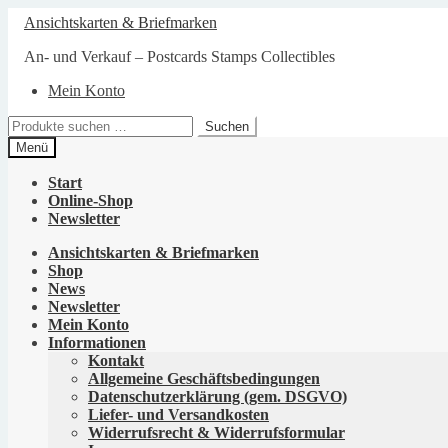
Zur
Zum
Ansichtskarten & Briefmarken
Navigation
Inhalt
springen
springen
An- und Verkauf – Postcards Stamps Collectibles
Mein Konto
Suchen
Suchen
nach:
Menü
Start
Online-Shop
Newsletter
Ansichtskarten & Briefmarken
Shop
News
Newsletter
Mein Konto
Informationen
Kontakt
Allgemeine Geschäftsbedingungen
Datenschutzerklärung (gem. DSGVO)
Liefer- und Versandkosten
Widerrufsrecht & Widerrufsformular