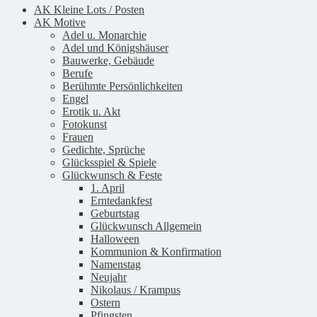
AK Kleine Lots / Posten
AK Motive
Adel u. Monarchie
Adel und Königshäuser
Bauwerke, Gebäude
Berufe
Berühmte Persönlichkeiten
Engel
Erotik u. Akt
Fotokunst
Frauen
Gedichte, Sprüche
Glücksspiel & Spiele
Glückwunsch & Feste
1. April
Erntedankfest
Geburtstag
Glückwunsch Allgemein
Halloween
Kommunion & Konfirmation
Namenstag
Neujahr
Nikolaus / Krampus
Ostern
Pfingsten