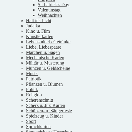
St. Patrick`s Day
Valentinstag
Weihnachten
Halt ins Licht
Judaika
Kino u. Film
Künstlerkarten
Lebensmittel / Getränke
Liebe, Liebespaare
Märchen u. Sagen
Mechanische Karten
Militär u. Musterung
Münzen u. Geldscheine
Musik
Patriotik
Pflanzen u. Blumen
Politik
Religion
Scherenschnitt
Scherz u. Jux-Karten
Schützen- u. Sängerfeste
Spielzeug u. Kinder
Sport
Spruchkarten
Sternzeichen / Horoskop