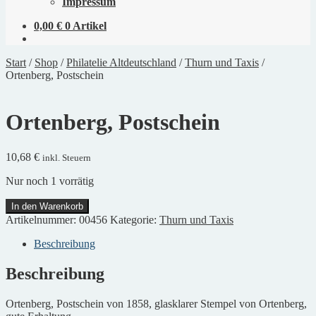
Impressum
0,00
€
0 Artikel
Start
/
Shop
/
Philatelie Altdeutschland
/
Thurn und Taxis
/
Ortenberg, Postschein
Ortenberg, Postschein
10,68
€
inkl. Steuern
Nur noch 1 vorrätig
Ortenberg,
In den Warenkorb
Postschein
Artikelnummer:
00456
Kategorie:
Thurn und Taxis
Menge
Beschreibung
Beschreibung
Ortenberg, Postschein von 1858, glasklarer Stempel von Ortenberg,