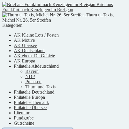
Brief aus
Frankfurt nach Kenzingen im Breisgau
Thurn u. Taxis,
Michel Nr. 26, 5er Streifen
Kategorien
AK Kleine Lots / Posten
AK Motive
AK Übersee
AK Deutschland
AK ehem. Dt. Gebiete
AK Europa
Philatelie Altdeutschland
Bayern
NDP
Preussen
Thurn und Taxis
Philatelie Deutschland
Philatelie Europa
Philatelie Thematik
Philatelie Übersee
Literatur
Fundgrube
Gutscheine