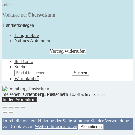
oder
Vorkasse per
Überweisung
Händlerkollegen
Langbrief.de
Nahues Auktionen
Vertrag widerrufen
Ihr Konto
Suche
Suchen
Suchen
nach:
Warenkorb
0
Sie sehen:
Ortenberg, Postschein
10,68
€
inkl. Steuern
In den Warenkorb
Durch die weitere Nutzung der Seite stimmen Sie der Verwendung
von Cookies zu.
Weitere Informationen
Akzeptieren