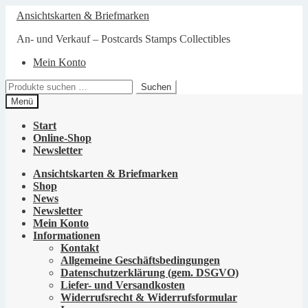
Zur
Zum
Ansichtskarten & Briefmarken
Navigation
Inhalt
springen
springen
An- und Verkauf – Postcards Stamps Collectibles
Mein Konto
Suchen
Suchen
nach:
Menü
Start
Online-Shop
Newsletter
Ansichtskarten & Briefmarken
Shop
News
Newsletter
Mein Konto
Informationen
Kontakt
Allgemeine Geschäftsbedingungen
Datenschutzerklärung (gem. DSGVO)
Liefer- und Versandkosten
Widerrufsrecht & Widerrufsformular