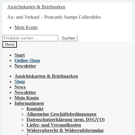
Zur
Zum
Ansichtskarten & Briefmarken
Navigation
Inhalt
springen
springen
An- und Verkauf – Postcards Stamps Collectibles
Mein Konto
Suchen
Suchen
nach:
Menü
Start
Online-Shop
Newsletter
Ansichtskarten & Briefmarken
Shop
News
Newsletter
Mein Konto
Informationen
Kontakt
Allgemeine Geschäftsbedingungen
Datenschutzerklärung (gem. DSGVO)
Liefer- und Versandkosten
Widerrufsrecht & Widerrufsformular