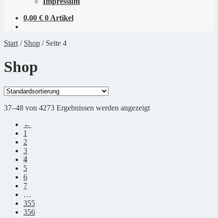
Impressum
0,00
€
0 Artikel
Start
/
Shop
/
Seite 4
Shop
37–48 von 4273 Ergebnissen werden angezeigt
←
1
2
3
4
5
6
7
…
355
356