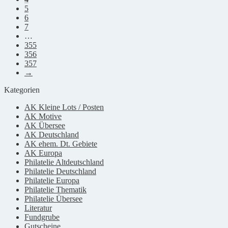
5
6
7
…
355
356
357
→
Kategorien
AK Kleine Lots / Posten
AK Motive
AK Übersee
AK Deutschland
AK ehem. Dt. Gebiete
AK Europa
Philatelie Altdeutschland
Philatelie Deutschland
Philatelie Europa
Philatelie Thematik
Philatelie Übersee
Literatur
Fundgrube
Gutscheine