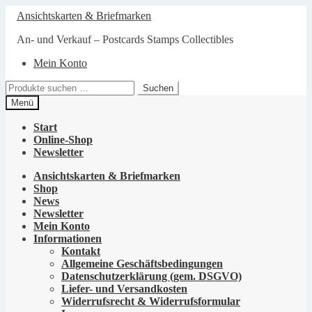
Zur
Zum
Ansichtskarten & Briefmarken
Navigation
Inhalt
springen
springen
An- und Verkauf – Postcards Stamps Collectibles
Mein Konto
Suchen
Suchen
nach:
Menü
Start
Online-Shop
Newsletter
Ansichtskarten & Briefmarken
Shop
News
Newsletter
Mein Konto
Informationen
Kontakt
Allgemeine Geschäftsbedingungen
Datenschutzerklärung (gem. DSGVO)
Liefer- und Versandkosten
Widerrufsrecht & Widerrufsformular