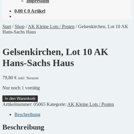
Impressum
0,00
€
0 Artikel
Start
/
Shop
/
AK Kleine Lots / Posten
/
Gelsenkirchen, Lot 10 AK
Hans-Sachs Haus
Gelsenkirchen, Lot 10 AK
Hans-Sachs Haus
79,80
€
inkl. Steuern
Nur noch 1 vorrätig
Gelsenkirchen,
In den Warenkorb
Lot
Artikelnummer:
05065
Kategorie:
AK Kleine Lots / Posten
10
AK
Beschreibung
Hans-
Sachs
Beschreibung
Haus