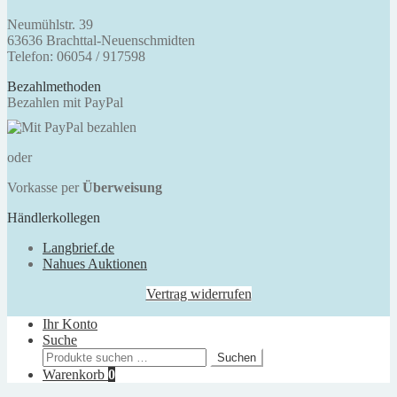
Neumühlstr. 39
63636 Brachttal-Neuenschmidten
Telefon: 06054 / 917598
Bezahlmethoden
Bezahlen mit PayPal
oder
Vorkasse per
Überweisung
Händlerkollegen
Langbrief.de
Nahues Auktionen
Vertrag widerrufen
Ihr Konto
Suche
Suchen
Suchen
nach:
Warenkorb
0