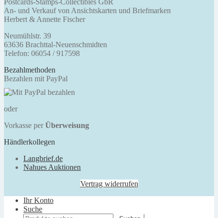
Postcards-Stamps-Collectibles GbR
An- und Verkauf von Ansichtskarten und Briefmarken
Herbert & Annette Fischer
Neumühlstr. 39
63636 Brachttal-Neuenschmidten
Telefon: 06054 / 917598
Bezahlmethoden
Bezahlen mit PayPal
oder
Vorkasse per
Überweisung
Händlerkollegen
Langbrief.de
Nahues Auktionen
Vertrag widerrufen
Ihr Konto
Suche
Suchen