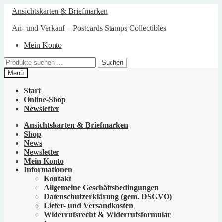
Zur
Zum
Ansichtskarten & Briefmarken
Navigation
Inhalt
springen
springen
An- und Verkauf – Postcards Stamps Collectibles
Mein Konto
Suchen
Suchen
nach:
Menü
Start
Online-Shop
Newsletter
Ansichtskarten & Briefmarken
Shop
News
Newsletter
Mein Konto
Informationen
Kontakt
Allgemeine Geschäftsbedingungen
Datenschutzerklärung (gem. DSGVO)
Liefer- und Versandkosten
Widerrufsrecht & Widerrufsformular