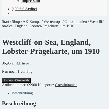
Impressum
0,00
€
0 Artikel
Start
/
Shop
/
AK Europa
/
Westeuropa
/
Grossbritanien
/
Westcliff-
on-Sea, England, Lobster-Prägekarte, um 1910
Westcliff-on-Sea, England,
Lobster-Prägekarte, um 1910
36,95
€
inkl. Steuern
Nur noch 1 vorrätig
Westcliff-
In den Warenkorb
on-
Artikelnummer:
09900
Kategorie:
Grossbritanien
Sea,
England,
Beschreibung
Lobster-
Prägekarte,
Beschreibung
um