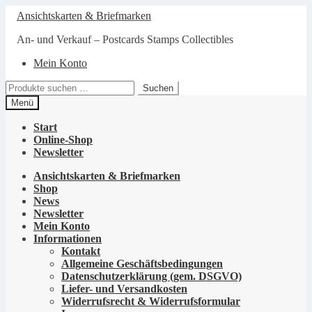
Zur
Zum
Ansichtskarten & Briefmarken
Navigation
Inhalt
springen
springen
An- und Verkauf – Postcards Stamps Collectibles
Mein Konto
Suchen
Suchen
nach:
Menü
Start
Online-Shop
Newsletter
Ansichtskarten & Briefmarken
Shop
News
Newsletter
Mein Konto
Informationen
Kontakt
Allgemeine Geschäftsbedingungen
Datenschutzerklärung (gem. DSGVO)
Liefer- und Versandkosten
Widerrufsrecht & Widerrufsformular