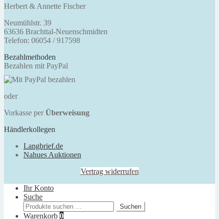
Herbert & Annette Fischer
Neumühlstr. 39
63636 Brachttal-Neuenschmidten
Telefon: 06054 / 917598
Bezahlmethoden
Bezahlen mit PayPal
oder
Vorkasse per
Überweisung
Händlerkollegen
Langbrief.de
Nahues Auktionen
Vertrag widerrufen
Ihr Konto
Suche
Suchen
Suchen
nach:
Warenkorb
0