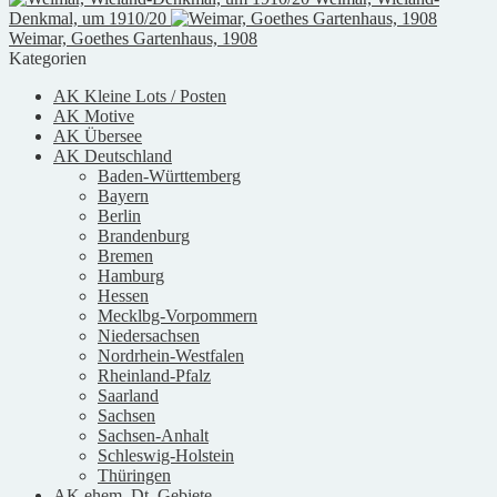
Denkmal, um 1910/20
Weimar, Goethes Gartenhaus, 1908
Kategorien
AK Kleine Lots / Posten
AK Motive
AK Übersee
AK Deutschland
Baden-Württemberg
Bayern
Berlin
Brandenburg
Bremen
Hamburg
Hessen
Mecklbg-Vorpommern
Niedersachsen
Nordrhein-Westfalen
Rheinland-Pfalz
Saarland
Sachsen
Sachsen-Anhalt
Schleswig-Holstein
Thüringen
AK ehem. Dt. Gebiete