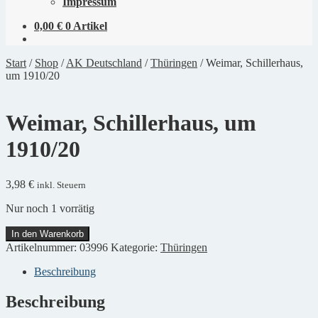
Impressum
0,00
€
0 Artikel
Start
/
Shop
/
AK Deutschland
/
Thüringen
/
Weimar, Schillerhaus,
um 1910/20
Weimar, Schillerhaus, um
1910/20
3,98
€
inkl. Steuern
Nur noch 1 vorrätig
Weimar,
In den Warenkorb
Schillerhaus,
Artikelnummer:
03996
Kategorie:
Thüringen
um
1910/20
Beschreibung
Menge
Beschreibung