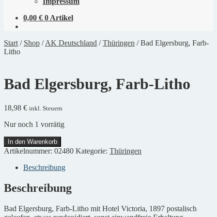
Impressum
0,00
€
0 Artikel
Start
/
Shop
/
AK Deutschland
/
Thüringen
/
Bad Elgersburg, Farb-
Litho
Bad Elgersburg, Farb-Litho
18,98
€
inkl. Steuern
Nur noch 1 vorrätig
Bad
In den Warenkorb
Elgersburg,
Artikelnummer:
02480
Kategorie:
Thüringen
Farb-
Litho
Beschreibung
Menge
Beschreibung
Bad Elgersburg, Farb-Litho mit Hotel Victoria, 1897 postalisch