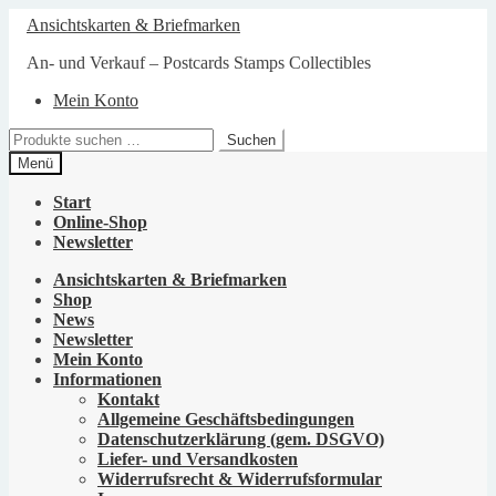
Zur
Zum
Ansichtskarten & Briefmarken
Navigation
Inhalt
springen
springen
An- und Verkauf – Postcards Stamps Collectibles
Mein Konto
Suchen
Suchen
nach:
Menü
Start
Online-Shop
Newsletter
Ansichtskarten & Briefmarken
Shop
News
Newsletter
Mein Konto
Informationen
Kontakt
Allgemeine Geschäftsbedingungen
Datenschutzerklärung (gem. DSGVO)
Liefer- und Versandkosten
Widerrufsrecht & Widerrufsformular