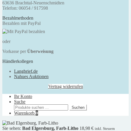
63636 Brachttal-Neuenschmidten
Telefon: 06054 / 917598
Bezahlmethoden
Bezahlen mit PayPal
oder
Vorkasse per
Überweisung
Händlerkollegen
Langbrief.de
Nahues Auktionen
Vertrag widerrufen
Ihr Konto
Suche
Suchen
Suchen
nach:
Warenkorb
0
Sie sehen:
Bad Elgersburg, Farb-Litho
18,98
€
inkl. Steuern