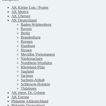
AK Kleine Lots / Posten
AK Motive
AK Übersee
AK Deutschland
Baden-Württemberg
Bayern
Berlin
Brandenburg
Bremen
Hamburg
Hessen
Mecklbg-Vorpommern
Niedersachsen
Nordrhein-Westfalen
Rheinland-Pfalz
Saarland
Sachsen
Sachsen-Anhalt
Schleswig-Holstein
Thüringen
AK ehem. Dt. Gebiete
AK Europa
Philatelie Altdeutschland
Philatelie Deutschland