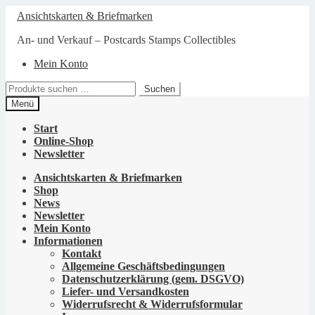
Zur
Zum
Ansichtskarten & Briefmarken
Navigation
Inhalt
springen
springen
An- und Verkauf – Postcards Stamps Collectibles
Mein Konto
Suchen
Suchen
nach:
Menü
Start
Online-Shop
Newsletter
Ansichtskarten & Briefmarken
Shop
News
Newsletter
Mein Konto
Informationen
Kontakt
Allgemeine Geschäftsbedingungen
Datenschutzerklärung (gem. DSGVO)
Liefer- und Versandkosten
Widerrufsrecht & Widerrufsformular