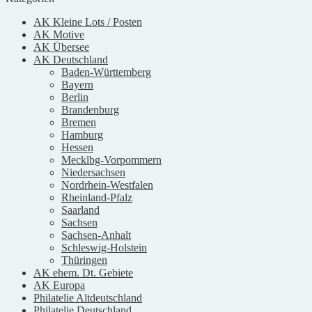
AK Kleine Lots / Posten
AK Motive
AK Übersee
AK Deutschland
Baden-Württemberg
Bayern
Berlin
Brandenburg
Bremen
Hamburg
Hessen
Mecklbg-Vorpommern
Niedersachsen
Nordrhein-Westfalen
Rheinland-Pfalz
Saarland
Sachsen
Sachsen-Anhalt
Schleswig-Holstein
Thüringen
AK ehem. Dt. Gebiete
AK Europa
Philatelie Altdeutschland
Philatelie Deutschland