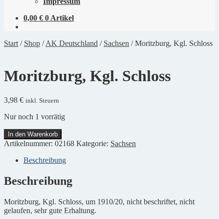
Impressum
0,00
€
0 Artikel
Start
/
Shop
/
AK Deutschland
/
Sachsen
/
Moritzburg, Kgl. Schloss
Moritzburg, Kgl. Schloss
3,98
€
inkl. Steuern
Nur noch 1 vorrätig
Moritzburg,
In den Warenkorb
Kgl.
Artikelnummer:
02168
Kategorie:
Sachsen
Schloss
Menge
Beschreibung
Beschreibung
Moritzburg, Kgl. Schloss, um 1910/20, nicht beschriftet, nicht
gelaufen, sehr gute Erhaltung.