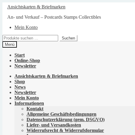
Zur
Zum
Ansichtskarten & Briefmarken
Navigation
Inhalt
springen
springen
An- und Verkauf – Postcards Stamps Collectibles
Mein Konto
Suchen
Suchen
nach:
Menü
Start
Online-Shop
Newsletter
Ansichtskarten & Briefmarken
Shop
News
Newsletter
Mein Konto
Informationen
Kontakt
Allgemeine Geschäftsbedingungen
Datenschutzerklärung (gem. DSGVO)
Liefer- und Versandkosten
Widerrufsrecht & Widerrufsformular