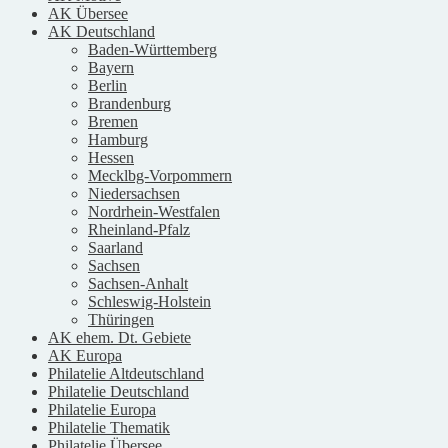
AK Übersee
AK Deutschland
Baden-Württemberg
Bayern
Berlin
Brandenburg
Bremen
Hamburg
Hessen
Mecklbg-Vorpommern
Niedersachsen
Nordrhein-Westfalen
Rheinland-Pfalz
Saarland
Sachsen
Sachsen-Anhalt
Schleswig-Holstein
Thüringen
AK ehem. Dt. Gebiete
AK Europa
Philatelie Altdeutschland
Philatelie Deutschland
Philatelie Europa
Philatelie Thematik
Philatelie Übersee