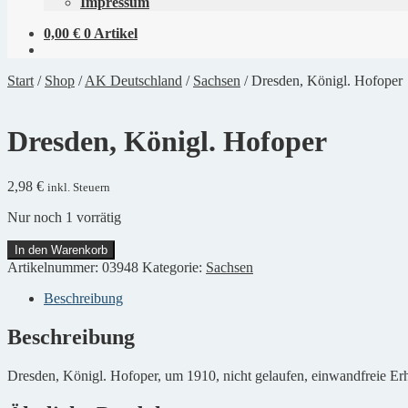
Impressum
0,00
€
0 Artikel
Start
/
Shop
/
AK Deutschland
/
Sachsen
/
Dresden, Königl. Hofoper
Dresden, Königl. Hofoper
2,98
€
inkl. Steuern
Nur noch 1 vorrätig
Dresden,
In den Warenkorb
Königl.
Artikelnummer:
03948
Kategorie:
Sachsen
Hofoper
Menge
Beschreibung
Beschreibung
Dresden, Königl. Hofoper, um 1910, nicht gelaufen, einwandfreie Er