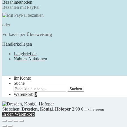
Bezahlmethoden
Bezahlen mit PayPal
oder
Vorkasse per
Überweisung
Händlerkollegen
Langbrief.de
Nahues Auktionen
Ihr Konto
Suche
Suchen
Suchen
nach:
Warenkorb
0
Sie sehen:
Dresden, Königl. Hofoper
2,98
€
inkl. Steuern
In den Warenkorb