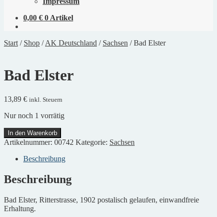
Impressum
0,00
€
0 Artikel
Start
/
Shop
/
AK Deutschland
/
Sachsen
/
Bad Elster
Bad Elster
13,89
€
inkl. Steuern
Nur noch 1 vorrätig
Bad
In den Warenkorb
Elster
Artikelnummer:
00742
Kategorie:
Sachsen
Menge
Beschreibung
Beschreibung
Bad Elster, Ritterstrasse, 1902 postalisch gelaufen, einwandfreie
Erhaltung.