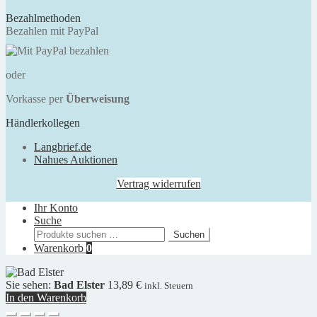
Bezahlmethoden
Bezahlen mit PayPal
oder
Vorkasse per
Überweisung
Händlerkollegen
Langbrief.de
Nahues Auktionen
Vertrag widerrufen
Ihr Konto
Suche
Suchen
Suchen
nach:
Warenkorb
0
Sie sehen:
Bad Elster
13,89
€
inkl. Steuern
In den Warenkorb