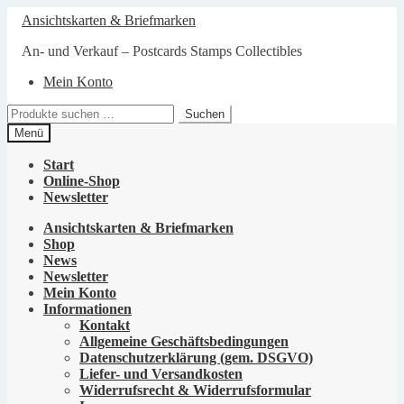
Zur
Zum
Ansichtskarten & Briefmarken
Navigation
Inhalt
springen
springen
An- und Verkauf – Postcards Stamps Collectibles
Mein Konto
Suchen
Suchen
nach:
Menü
Start
Online-Shop
Newsletter
Ansichtskarten & Briefmarken
Shop
News
Newsletter
Mein Konto
Informationen
Kontakt
Allgemeine Geschäftsbedingungen
Datenschutzerklärung (gem. DSGVO)
Liefer- und Versandkosten
Widerrufsrecht & Widerrufsformular