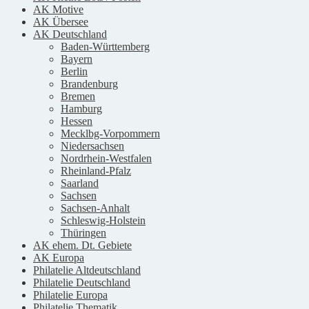
AK Motive
AK Übersee
AK Deutschland
Baden-Württemberg
Bayern
Berlin
Brandenburg
Bremen
Hamburg
Hessen
Mecklbg-Vorpommern
Niedersachsen
Nordrhein-Westfalen
Rheinland-Pfalz
Saarland
Sachsen
Sachsen-Anhalt
Schleswig-Holstein
Thüringen
AK ehem. Dt. Gebiete
AK Europa
Philatelie Altdeutschland
Philatelie Deutschland
Philatelie Europa
Philatelie Thematik