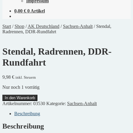
Impressum
0,00
€
0 Artikel
Start
/
Shop
/
AK Deutschland
/
Sachsen-Anhalt
/
Stendal,
Radrennen, DDR-Rundfahrt
Stendal, Radrennen, DDR-
Rundfahrt
9,98
€
inkl. Steuern
Nur noch 1 vorrätig
Stendal,
In den Warenkorb
Radrennen,
Artikelnummer:
03530
Kategorie:
Sachsen-Anhalt
DDR-
Rundfahrt
Beschreibung
Menge
Beschreibung