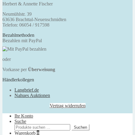
Herbert & Annette Fischer
Neumühlstr. 39
63636 Brachttal-Neuenschmidten
Telefon: 06054 / 917598
Bezahlmethoden
Bezahlen mit PayPal
oder
Vorkasse per
Überweisung
Händlerkollegen
Langbrief.de
Nahues Auktionen
Vertrag widerrufen
Ihr Konto
Suche
Suchen
Suchen
nach:
Warenkorb
0