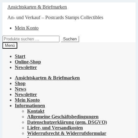
Zur
Zum
Ansichtskarten & Briefmarken
Navigation
Inhalt
springen
springen
An- und Verkauf – Postcards Stamps Collectibles
Mein Konto
Suchen
Suchen
nach:
Menü
Start
Online-Shop
Newsletter
Ansichtskarten & Briefmarken
Shop
News
Newsletter
Mein Konto
Informationen
Kontakt
Allgemeine Geschäftsbedingungen
Datenschutzerklärung (gem. DSGVO)
Liefer- und Versandkosten
Widerrufsrecht & Widerrufsformular