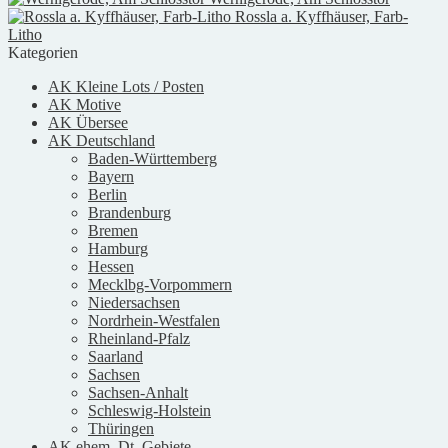
Rossla a. Kyffhäuser, Farb-
Litho
Kategorien
AK Kleine Lots / Posten
AK Motive
AK Übersee
AK Deutschland
Baden-Württemberg
Bayern
Berlin
Brandenburg
Bremen
Hamburg
Hessen
Mecklbg-Vorpommern
Niedersachsen
Nordrhein-Westfalen
Rheinland-Pfalz
Saarland
Sachsen
Sachsen-Anhalt
Schleswig-Holstein
Thüringen
AK ehem. Dt. Gebiete