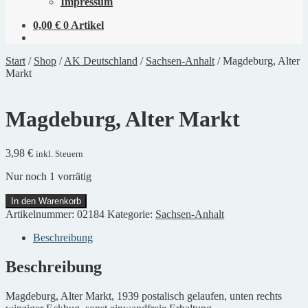
Impressum
0,00
€
0 Artikel
Start
/
Shop
/
AK Deutschland
/
Sachsen-Anhalt
/
Magdeburg, Alter
Markt
Magdeburg, Alter Markt
3,98
€
inkl. Steuern
Nur noch 1 vorrätig
Magdeburg,
In den Warenkorb
Alter
Artikelnummer:
02184
Kategorie:
Sachsen-Anhalt
Markt
Menge
Beschreibung
Beschreibung
Magdeburg, Alter Markt, 1939 postalisch gelaufen, unten rechts