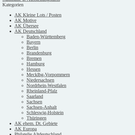
Kategorien
AK Kleine Lots / Posten
AK Motive
AK Übersee
AK Deutschland
Baden-Württemberg
Bayern
Berlin
Brandenburg
Bremen
Hamburg
Hessen
Mecklbg-Vorpommern
Niedersachsen
Nordrhein-Westfalen
Rheinland-Pfalz
Saarland
Sachsen
Sachsen-Anhalt
Schleswig-Holstein
Thüringen
AK ehem. Dt. Gebiete
AK Europa
Philatelie Altdeutschland