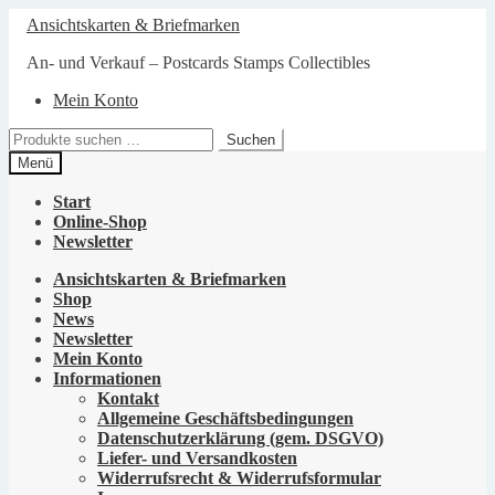
Zur
Zum
Ansichtskarten & Briefmarken
Navigation
Inhalt
springen
springen
An- und Verkauf – Postcards Stamps Collectibles
Mein Konto
Suchen
Suchen
nach:
Menü
Start
Online-Shop
Newsletter
Ansichtskarten & Briefmarken
Shop
News
Newsletter
Mein Konto
Informationen
Kontakt
Allgemeine Geschäftsbedingungen
Datenschutzerklärung (gem. DSGVO)
Liefer- und Versandkosten
Widerrufsrecht & Widerrufsformular