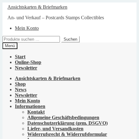
Zur
Zum
Ansichtskarten & Briefmarken
Navigation
Inhalt
springen
springen
An- und Verkauf – Postcards Stamps Collectibles
Mein Konto
Suchen
Suchen
nach:
Menü
Start
Online-Shop
Newsletter
Ansichtskarten & Briefmarken
Shop
News
Newsletter
Mein Konto
Informationen
Kontakt
Allgemeine Geschäftsbedingungen
Datenschutzerklärung (gem. DSGVO)
Liefer- und Versandkosten
Widerrufsrecht & Widerrufsformular