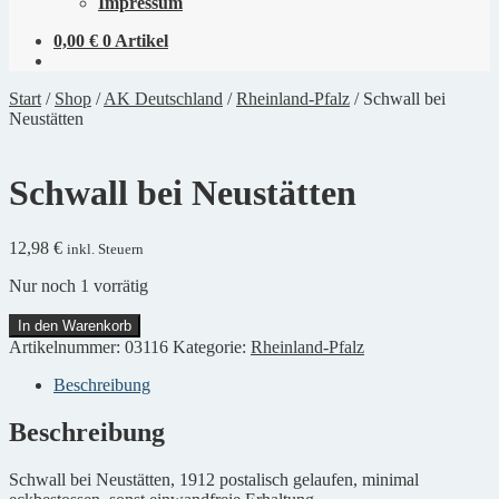
Impressum
0,00
€
0 Artikel
Start
/
Shop
/
AK Deutschland
/
Rheinland-Pfalz
/
Schwall bei
Neustätten
Schwall bei Neustätten
12,98
€
inkl. Steuern
Nur noch 1 vorrätig
Schwall
In den Warenkorb
bei
Artikelnummer:
03116
Kategorie:
Rheinland-Pfalz
Neustätten
Menge
Beschreibung
Beschreibung
Schwall bei Neustätten, 1912 postalisch gelaufen, minimal