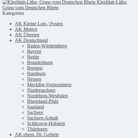
Kleeblatt-Litho,
Gruss vom Deutschen Rhein
Kategorien
AK Kleine Lots / Posten
AK Motive
AK Übersee
AK Deutschland
Baden-Württemberg
Bayern
Berlin
Brandenburg
Bremen
Hamburg
Hessen
Mecklbg-Vorpommern
Niedersachsen
Nordrhein-Westfalen
Rheinland-Pfalz
Saarland
Sachsen
Sachsen-Anhalt
Schleswig-Holstein
Thüringen
AK ehem. Dt. Gebiete