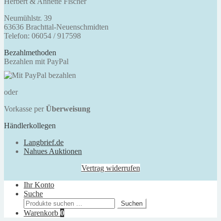
Herbert & Annette Fischer
Neumühlstr. 39
63636 Brachttal-Neuenschmidten
Telefon: 06054 / 917598
Bezahlmethoden
Bezahlen mit PayPal
oder
Vorkasse per
Überweisung
Händlerkollegen
Langbrief.de
Nahues Auktionen
Vertrag widerrufen
Ihr Konto
Suche
Suchen
Suchen
nach:
Warenkorb
0