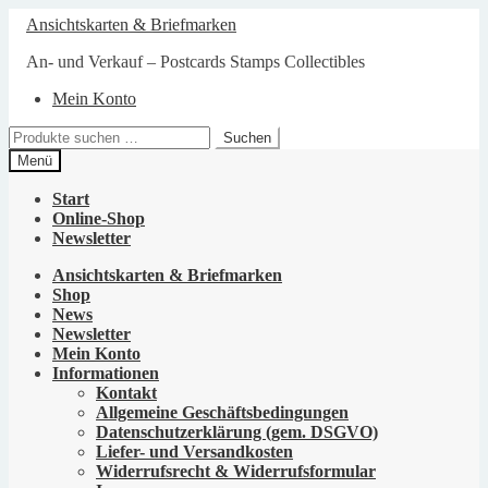
Zur
Zum
Ansichtskarten & Briefmarken
Navigation
Inhalt
springen
springen
An- und Verkauf – Postcards Stamps Collectibles
Mein Konto
Suchen
Suchen
nach:
Menü
Start
Online-Shop
Newsletter
Ansichtskarten & Briefmarken
Shop
News
Newsletter
Mein Konto
Informationen
Kontakt
Allgemeine Geschäftsbedingungen
Datenschutzerklärung (gem. DSGVO)
Liefer- und Versandkosten
Widerrufsrecht & Widerrufsformular