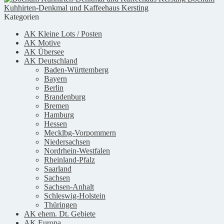
Kuhhirten-Denkmal und Kaffeehaus Kersting
Kategorien
AK Kleine Lots / Posten
AK Motive
AK Übersee
AK Deutschland
Baden-Württemberg
Bayern
Berlin
Brandenburg
Bremen
Hamburg
Hessen
Mecklbg-Vorpommern
Niedersachsen
Nordrhein-Westfalen
Rheinland-Pfalz
Saarland
Sachsen
Sachsen-Anhalt
Schleswig-Holstein
Thüringen
AK ehem. Dt. Gebiete
AK Europa