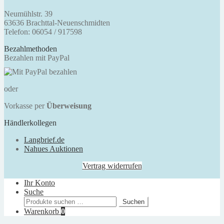
Neumühlstr. 39
63636 Brachttal-Neuenschmidten
Telefon: 06054 / 917598
Bezahlmethoden
Bezahlen mit PayPal
oder
Vorkasse per
Überweisung
Händlerkollegen
Langbrief.de
Nahues Auktionen
Vertrag widerrufen
Ihr Konto
Suche
Suchen
Suchen
nach:
Warenkorb
0