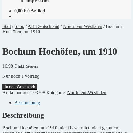
Impressum
0,00
€
0 Artikel
Start
/
Shop
/
AK Deutschland
/
Nordrhein-Westfalen
/
Bochum
Hochöfen, um 1910
Bochum Hochöfen, um 1910
16,98
€
inkl. Steuern
Nur noch 1 vorrätig
Bochum
In den Warenkorb
Hochöfen,
Artikelnummer:
03708
Kategorie:
Nordrhein-Westfalen
um
1910
Beschreibung
Menge
Beschreibung
Bochum Hochöfen, um 1910, nicht beschriftet, nicht gelaufen,