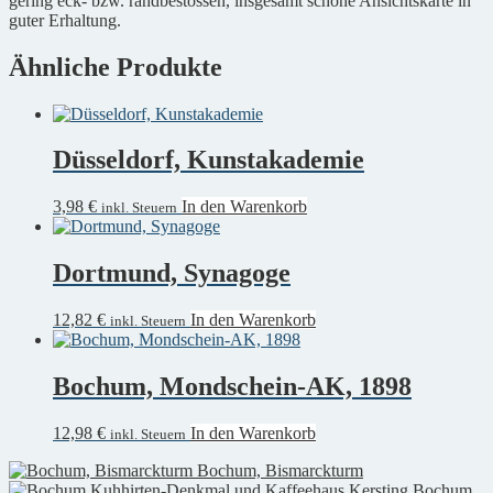
gering eck- bzw. randbestossen, insgesamt schöne Ansichtskarte in
guter Erhaltung.
Ähnliche Produkte
Düsseldorf, Kunstakademie
3,98
€
In den Warenkorb
inkl. Steuern
Dortmund, Synagoge
12,82
€
In den Warenkorb
inkl. Steuern
Bochum, Mondschein-AK, 1898
12,98
€
In den Warenkorb
inkl. Steuern
Bochum, Bismarckturm
Bochum