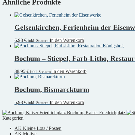
Ähnliche Produkte
Gelsenkirchen, Ferienheim der Eisen
6,98
€
In den Warenkorb
inkl. Steuern
Bochum – Stiepel, Farb-Litho, Restaur
38,95
€
In den Warenkorb
inkl. Steuern
Bochum, Bismarckturm
5,98
€
In den Warenkorb
inkl. Steuern
Bochum, Kaiser Friedrichplatz
Kategorien
AK Kleine Lots / Posten
AK Motive