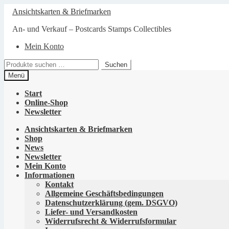
Zur
Zum
Ansichtskarten & Briefmarken
Navigation
Inhalt
springen
springen
An- und Verkauf – Postcards Stamps Collectibles
Mein Konto
Suchen
Suchen
nach:
Menü
Start
Online-Shop
Newsletter
Ansichtskarten & Briefmarken
Shop
News
Newsletter
Mein Konto
Informationen
Kontakt
Allgemeine Geschäftsbedingungen
Datenschutzerklärung (gem. DSGVO)
Liefer- und Versandkosten
Widerrufsrecht & Widerrufsformular