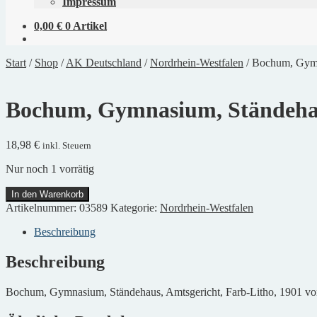
Impressum
0,00
€
0 Artikel
Start
/
Shop
/
AK Deutschland
/
Nordrhein-Westfalen
/
Bochum, Gymna
Bochum, Gymnasium, Ständehau
18,98
€
inkl. Steuern
Nur noch 1 vorrätig
Bochum,
In den Warenkorb
Gymnasium,
Artikelnummer:
03589
Kategorie:
Nordrhein-Westfalen
Ständehaus,
Amtsgericht,
Beschreibung
Farb-
Litho
Beschreibung
Menge
Bochum, Gymnasium, Ständehaus, Amtsgericht, Farb-Litho, 1901 von