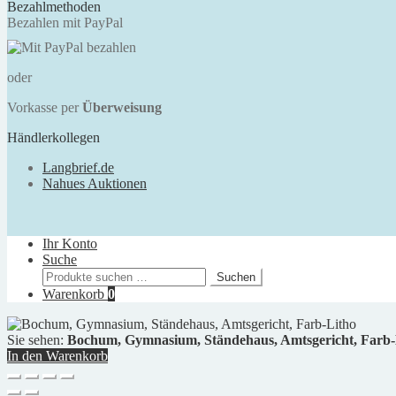
Bezahlmethoden
Bezahlen mit PayPal
oder
Vorkasse per
Überweisung
Händlerkollegen
Langbrief.de
Nahues Auktionen
Ihr Konto
Suche
Suchen
Suchen
nach:
Warenkorb
0
Sie sehen:
Bochum, Gymnasium, Ständehaus, Amtsgericht, Farb-
In den Warenkorb