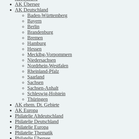
AK Übersee
AK Deutschland
Baden-Württemberg
Bayern
Berlin
Brandenburg
Bremen
Hamburg
Hessen
Mecklbg-Vorpommern
Niedersachsen
Nordrhein-Westfalen
Rheinland-Pfalz
Saarland
Sachsen
Sachsen-Anhalt
Schleswig-Holstein
Thüringen
AK ehem. Dt. Gebiete
AK Europa
Philatelie Altdeutschland
Philatelie Deutschland
Philatelie Europa
Philatelie Thematik
Philatelie Übersee