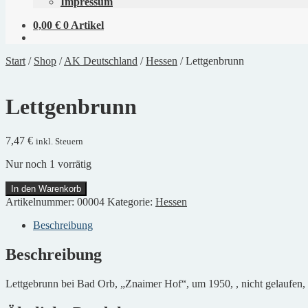
Impressum
0,00
€
0 Artikel
Start
/
Shop
/
AK Deutschland
/
Hessen
/
Lettgenbrunn
Lettgenbrunn
7,47
€
inkl. Steuern
Nur noch 1 vorrätig
Lettgenbrunn
In den Warenkorb
Menge
Artikelnummer:
00004
Kategorie:
Hessen
Beschreibung
Beschreibung
Lettgebrunn bei Bad Orb, „Znaimer Hof“, um 1950, , nicht gelaufen, 