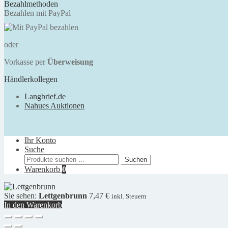
Bezahlmethoden
Bezahlen mit PayPal
oder
Vorkasse per
Überweisung
Händlerkollegen
Langbrief.de
Nahues Auktionen
Ihr Konto
Suche
Suchen
Suchen
nach:
Warenkorb
0
Sie sehen:
Lettgenbrunn
7,47
€
inkl. Steuern
In den Warenkorb