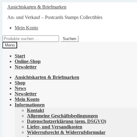
Zur
Zum
Ansichtskarten & Briefmarken
Navigation
Inhalt
springen
springen
An- und Verkauf – Postcards Stamps Collectibles
Mein Konto
Suchen
Suchen
nach:
Menü
Start
Online-Shop
Newsletter
Ansichtskarten & Briefmarken
Shop
News
Newsletter
Mein Konto
Informationen
Kontakt
Allgemeine Geschäftsbedingungen
Datenschutzerklärung (gem. DSGVO)
Liefer- und Versandkosten
Widerrufsrecht & Widerrufsformular