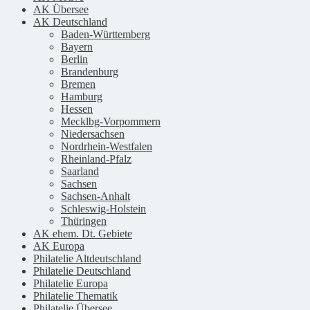
AK Übersee
AK Deutschland
Baden-Württemberg
Bayern
Berlin
Brandenburg
Bremen
Hamburg
Hessen
Mecklbg-Vorpommern
Niedersachsen
Nordrhein-Westfalen
Rheinland-Pfalz
Saarland
Sachsen
Sachsen-Anhalt
Schleswig-Holstein
Thüringen
AK ehem. Dt. Gebiete
AK Europa
Philatelie Altdeutschland
Philatelie Deutschland
Philatelie Europa
Philatelie Thematik
Philatelie Übersee