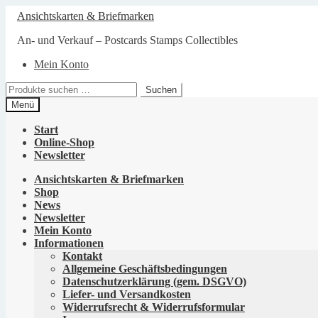
Zur
Zum
Ansichtskarten & Briefmarken
Navigation
Inhalt
springen
springen
An- und Verkauf – Postcards Stamps Collectibles
Mein Konto
Suchen
Suchen
nach:
Menü
Start
Online-Shop
Newsletter
Ansichtskarten & Briefmarken
Shop
News
Newsletter
Mein Konto
Informationen
Kontakt
Allgemeine Geschäftsbedingungen
Datenschutzerklärung (gem. DSGVO)
Liefer- und Versandkosten
Widerrufsrecht & Widerrufsformular