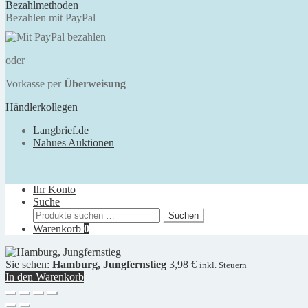
Bezahlmethoden
Bezahlen mit PayPal
oder
Vorkasse per
Überweisung
Händlerkollegen
Langbrief.de
Nahues Auktionen
Ihr Konto
Suche
Suchen
Suchen
nach:
Warenkorb
0
Sie sehen:
Hamburg, Jungfernstieg
3,98
€
inkl. Steuern
In den Warenkorb