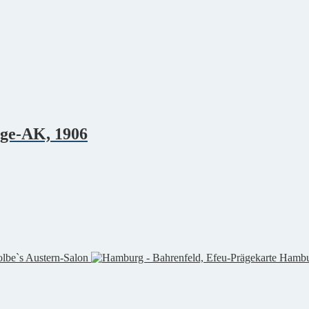
äge-AK, 1906
olbe`s Austern-Salon
Hambur