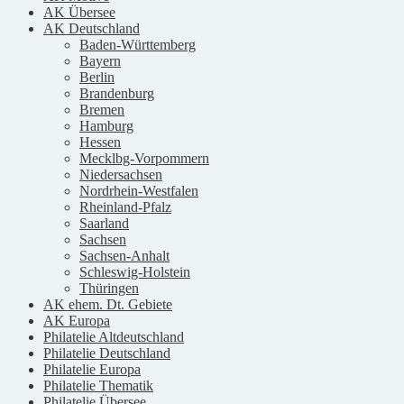
AK Übersee
AK Deutschland
Baden-Württemberg
Bayern
Berlin
Brandenburg
Bremen
Hamburg
Hessen
Mecklbg-Vorpommern
Niedersachsen
Nordrhein-Westfalen
Rheinland-Pfalz
Saarland
Sachsen
Sachsen-Anhalt
Schleswig-Holstein
Thüringen
AK ehem. Dt. Gebiete
AK Europa
Philatelie Altdeutschland
Philatelie Deutschland
Philatelie Europa
Philatelie Thematik
Philatelie Übersee