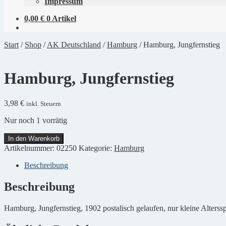
Impressum
0,00
€
0 Artikel
Start
/
Shop
/
AK Deutschland
/
Hamburg
/
Hamburg, Jungfernstieg
Hamburg, Jungfernstieg
3,98
€
inkl. Steuern
Nur noch 1 vorrätig
Hamburg,
In den Warenkorb
Jungfernstieg
Artikelnummer:
02250
Kategorie:
Hamburg
Menge
Beschreibung
Beschreibung
Hamburg, Jungfernstieg, 1902 postalisch gelaufen, nur kleine Alterss