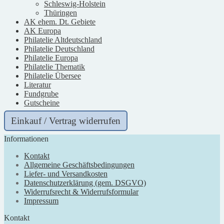
Schleswig-Holstein
Thüringen
AK ehem. Dt. Gebiete
AK Europa
Philatelie Altdeutschland
Philatelie Deutschland
Philatelie Europa
Philatelie Thematik
Philatelie Übersee
Literatur
Fundgrube
Gutscheine
Einkauf / Vertrag widerrufen
Informationen
Kontakt
Allgemeine Geschäftsbedingungen
Liefer- und Versandkosten
Datenschutzerklärung (gem. DSGVO)
Widerrufsrecht & Widerrufsformular
Impressum
Kontakt