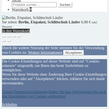
Suchen
Suchen
nach:
Warenkorb
0
Sie sehen:
Berlin, Eispalast, Schlittschuh Läufer
6,98
€
inkl.
Steuern
In den Warenkorb
Durch die weitere Nutzung der Seite stimmen Sie der Verwendung
von Cookies zu.
Weitere Informationen
Akzeptieren
Die Cookie-Einstellungen auf dieser Website sind auf "Cookies
zulassen" eingestellt, um Ihnen das beste Surferlebnis zu
ermöglichen.
Wenn Sie diese Website ohne Änderung Ihrer Cookie-Einstellungen
verwenden oder auf "Akzeptieren" klicken, erklären Sie sich damit
einverstanden.
Unsere Datenschutzerklärung finden Sie hier. Dort können Sie auch
das Akzeptieren von Cookies widerrufen!
Schließen