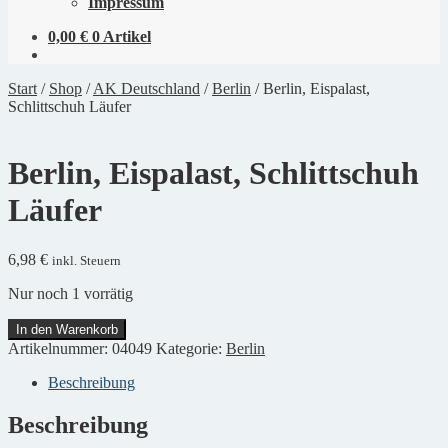
Impressum
0,00
€
0 Artikel
Start
/
Shop
/
AK Deutschland
/
Berlin
/
Berlin, Eispalast,
Schlittschuh Läufer
Berlin, Eispalast, Schlittschuh
Läufer
6,98
€
inkl. Steuern
Nur noch 1 vorrätig
Berlin,
In den Warenkorb
Eispalast,
Artikelnummer:
04049
Kategorie:
Berlin
Schlittschuh
Läufer
Beschreibung
Menge
Beschreibung