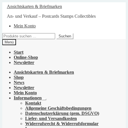
Zur
Zum
Ansichtskarten & Briefmarken
Navigation
Inhalt
springen
springen
An- und Verkauf – Postcards Stamps Collectibles
Mein Konto
Suchen
Suchen
nach:
Menü
Start
Online-Shop
Newsletter
Ansichtskarten & Briefmarken
Shop
News
Newsletter
Mein Konto
Informationen
Untermenü
Kontakt
öffnen
Allgemeine Geschäftsbedingungen
Datenschutzerklärung (gem. DSGVO)
Liefer- und Versandkosten
Widerrufsrecht & Widerrufsformular