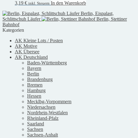
3,19
€
In den Warenkorb
inkl. Steuern
Berlin, Eispalast,
Schlittschuh Läufer
Berlin, Stettiner
Bahnhof
Kategorien
AK Kleine Lots / Posten
AK Motive
AK Übersee
AK Deutschland
Baden-Württemberg
Bayern
Berlin
Brandenburg
Bremen
Hamburg
Hessen
Mecklbg-Vorpommern
Niedersachsen
Nordrhein-Westfalen
Rheinland-Pfalz
Saarland
Sachsen
Sachsen-Anhalt