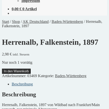
Impressum
0,00
€
0 Artikel
Start
/
Shop
/
AK Deutschland
/
Baden-Württemberg
/
Herrenalb,
Falkenstein, 1897
Herrenalb, Falkenstein, 1897
2,98
€
inkl. Steuern
Nur noch 1 vorrätig
Herrenalb,
In den Warenkorb
Falkenstein,
Artikelnummer:
03469
Kategorie:
Baden-Württemberg
1897
Menge
Beschreibung
Beschreibung
Herrenalb, Falkenstein, 1897 von Wildbad nach Frankfurt/Main