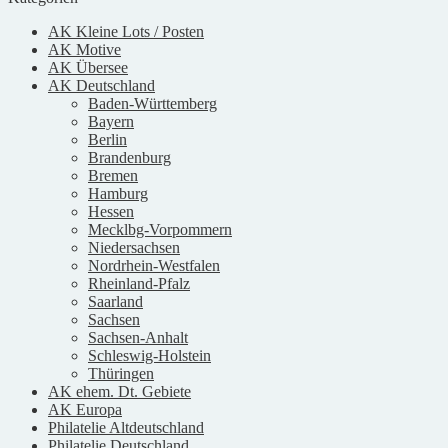
AK Kleine Lots / Posten
AK Motive
AK Übersee
AK Deutschland
Baden-Württemberg
Bayern
Berlin
Brandenburg
Bremen
Hamburg
Hessen
Mecklbg-Vorpommern
Niedersachsen
Nordrhein-Westfalen
Rheinland-Pfalz
Saarland
Sachsen
Sachsen-Anhalt
Schleswig-Holstein
Thüringen
AK ehem. Dt. Gebiete
AK Europa
Philatelie Altdeutschland
Philatelie Deutschland