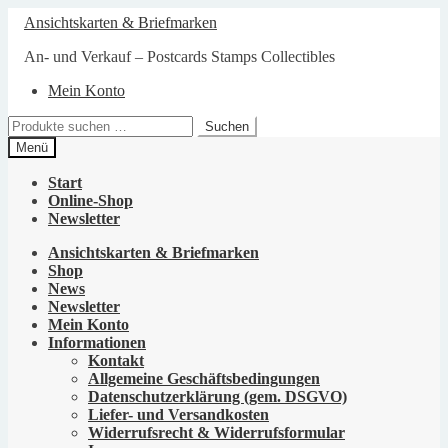
Zur
Zum
Ansichtskarten & Briefmarken
Navigation
Inhalt
springen
springen
An- und Verkauf – Postcards Stamps Collectibles
Mein Konto
Suchen
Suchen
nach:
Menü
Start
Online-Shop
Newsletter
Ansichtskarten & Briefmarken
Shop
News
Newsletter
Mein Konto
Informationen
Kontakt
Allgemeine Geschäftsbedingungen
Datenschutzerklärung (gem. DSGVO)
Liefer- und Versandkosten
Widerrufsrecht & Widerrufsformular