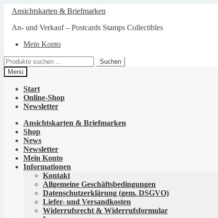
Zur
Zum
Ansichtskarten & Briefmarken
Navigation
Inhalt
springen
springen
An- und Verkauf – Postcards Stamps Collectibles
Mein Konto
Suchen
Suchen
nach:
Menü
Start
Online-Shop
Newsletter
Ansichtskarten & Briefmarken
Shop
News
Newsletter
Mein Konto
Informationen
Kontakt
Allgemeine Geschäftsbedingungen
Datenschutzerklärung (gem. DSGVO)
Liefer- und Versandkosten
Widerrufsrecht & Widerrufsformular