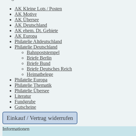
AK Kleine Lots / Posten
AK Motive
AK Übersee
AK Deutschland
AK ehem. Dt. Gebiete
AK Europa
Philatelie Altdeutschland
Philatelie Deutschland
Bahnpoststempel
Briefe Berlin
Briefe Bund
Briefe Deutsches Reich
Heimatbelege
Philatelie Europa
Philatelie Thematik
Philatelie Übersee
Literatur
Fundgrube
Gutscheine
Einkauf / Vertrag widerrufen
Informationen