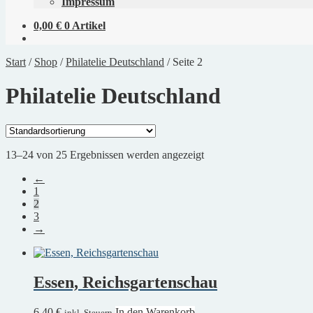
Impressum
0,00
€
0 Artikel
Start
/
Shop
/
Philatelie Deutschland
/
Seite 2
Philatelie Deutschland
13–24 von 25 Ergebnissen werden angezeigt
←
1
2
3
→
Essen, Reichsgartenschau
6,40
€
In den Warenkorb
inkl. Steuern